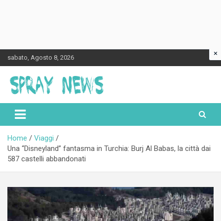
×
Skip
sabato, Agosto 8, 2026
to
content
Spraynews.it
Home
Viaggi
Una “Disneyland” fantasma in Turchia: Burj Al Babas, la città dai
587 castelli abbandonati