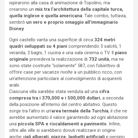
ispirarono alla casa di animazione di Topolino, ma
crearono un
mix tra l’architettura della capitale turca,
quella inglese e quella americana
. Tale combo, tuttavia,
sembrò
un vero e proprio omaggio all’immaginario
Disney
.
Ogni castello vanta una superficie di circa
324 metri
quadri
sviluppati su 4 piani
comprendendo 3 salotti, 1
veranda, 3 bagni, 1 cucina e una sala cinema o TV. Il
piano
originale
prevedeva la realizzazione di
732 unità
, ma ne
sono state costruite “solamente” 587, con l’obiettivo di
offrire case per vacanze rivolte a un pubblico ricco, con
un’attenzione particolare al coinvolgimento di acquirenti
arabi.
Ciascuna villa sarebbe stata venduta ad una
cifra
compresa tra i 370,000 e i 500,000 dollari
, a seconda
della posizione all’interno del centro abitativo. Questo
sorge tra l’altro in un’
area termale della Turchia
, il che ne
avrebbe aumentato il valore garantendo ad ogni abitazione
una
piccola SPA e riscaldamenti a pavimento
. Infine,
oltre alle ville si sarebbero dovuti realizzare in origine
anche v
iali alberati, piazze, laghetti artificiali
e persino