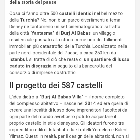
della storia del paese
Cosa ci fanno oltre 500
castelli identici
nel bel mezzo
della
Turchia
? No, non è un parco divertimenti a tema
Disney né tantomeno un set cinematografico: si tratta
della città
“fantasma” di Burj Al Babas
, un villaggio
residenziale passato alla storia come uno dei fallimenti
immobiliari più catastrofici della Turchia. Localizzato nella
parte nord-occidentale del Paese, a circa 250 km da
Istanbul
, si tratta di ciò che resta di
un quartiere di lusso
caduto in disgrazia
in seguito alla bancarotta del
consorzio di imprese costruttrici.
Il progetto dei 587 castelli
L’idea dietro a
“Burj Al Babas Villa”
– il nome completo
del complesso abitativo – nasce nel
2014
ed era quella di
creare una località di lusso dove imprenditori facoltosi da
ogni parte del mondo avrebbero potuto acquistare il
proprio castello in stile disneyano. Gli ideatori furono tre
imprenditori edili di Istanbul: i due fratelli Yerdelen e Bulent
Yilmaz. Questi in realtà, per il design delle abitazioni, non si