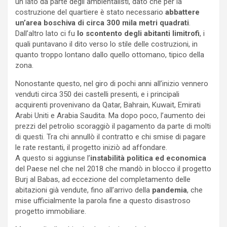
un lato da parte degli ambientalisti, dato che per la
costruzione del quartiere è stato necessario
abbattere
un’area boschiva di circa 300 mila metri quadrati
.
Dall’altro lato ci fu
lo scontento degli abitanti limitrofi
, i
quali puntavano il dito verso lo stile delle costruzioni, in
quanto troppo lontano dallo quello ottomano, tipico della
zona.
Nonostante questo, nel giro di pochi anni all’inizio vennero
venduti circa 350 dei castelli presenti, e i principali
acquirenti provenivano da Qatar, Bahrain, Kuwait, Emirati
Arabi Uniti e Arabia Saudita. Ma dopo poco, l’aumento dei
prezzi del petrolio scoraggiò il pagamento da parte di molti
di questi. Tra chi annullò il contratto e chi smise di pagare
le rate restanti, il progetto iniziò ad affondare.
A questo si aggiunse l’
instabilità politica ed economica
del Paese nel che nel 2018 che mandò in blocco il progetto
Burj al Babas, ad eccezione del completamento delle
abitazioni già vendute, fino all’arrivo della
pandemia
, che
mise ufficialmente la parola fine a questo disastroso
progetto immobiliare.