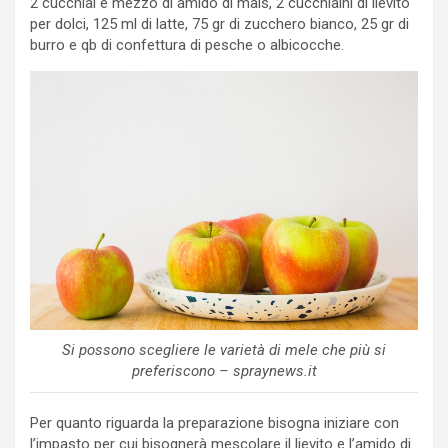
2 cucchiai e mezzo di amido di mais, 2 cucchiaini di lievito
per dolci, 125 ml di latte, 75 gr di zucchero bianco, 25 gr di
burro e qb di confettura di pesche o albicocche.
Si possono scegliere le varietà di mele che più si
preferiscono – spraynews.it
Per quanto riguarda la preparazione bisogna iniziare con
l’impasto per cui bisognerà mescolare il lievito e l’amido di