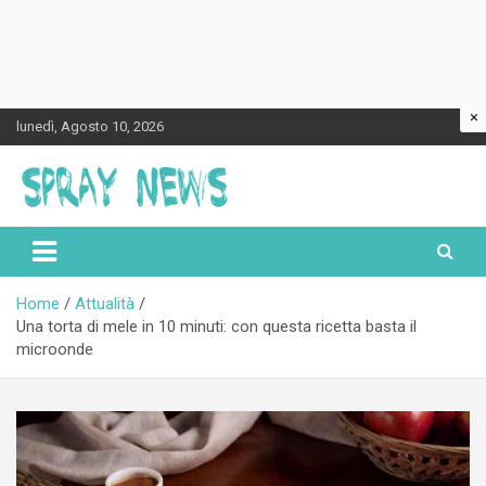
×
Skip
lunedì, Agosto 10, 2026
to
content
Spraynews.it
Home
Attualità
Una torta di mele in 10 minuti: con questa ricetta basta il
microonde