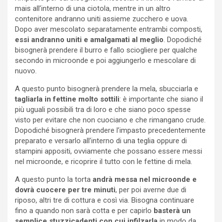
mais all’interno di una ciotola, mentre in un altro
contenitore andranno uniti assieme zucchero e uova.
Dopo aver mescolato separatamente entrambi composti,
essi andranno uniti e amalgamati al meglio
. Dopodiché
bisognerà prendere il burro e fallo sciogliere per qualche
secondo in microonde e poi aggiungerlo e mescolare di
nuovo.
A questo punto bisognerà prendere la mela, sbucciarla e
tagliarla in fettine molto sottili
: è importante che siano il
più uguali possibili tra di loro e che siano poco spesse
visto per evitare che non cuociano e che rimangano crude.
Dopodiché bisognerà prendere l’impasto precedentemente
preparato e versarlo all’interno di una teglia oppure di
stampini appositi, ovviamente che possano essere messi
nel microonde, e ricoprire il tutto con le fettine di mela.
A questo punto la torta
andrà messa nel microonde e
dovrà cuocere per tre minuti
, per poi averne due di
riposo, altri tre di cottura e così via. Bisogna continuare
fino a quando non sarà cotta e per capirlo
basterà un
semplice stuzzicadenti con cui infilzarla
in modo da