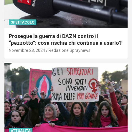
SPETTACOLO
Prosegue la guerra di DAZN contro il
“pezzotto”: cosa rischia chi continua a usarlo?
Novembre 28, 2024
Redazione Spraynews
ATTUALITÀ