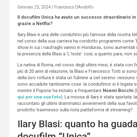
Gennaio 23, 2024
Francesco DAndolfo
Il docufilm Unica ha avuto un successo straordinario in 
grazie a Netflix?
Ilary Blasi è una delle conduttrici più famose della nostra t
nel corso della sua carriera ha condotto programmi come ‘Le
show in cui i naufraghi vanno in Honduras, sono aumentati i
la presenza della Blasi a ‘L’Isola’: così, a quanto pare, non s
La nativa di Roma, nel corso degli ultimi mesi, è stata con 
più di 20 anni di relazione, la Blasi e Francesco Totti si sono 
della loro rottura è stata un fulmine a ciel sereno: nessuno
sono accadute tantissime cose: la conduttrice si è legata
mentre il Pupone ha iniziato a frequentare
Noemi Bocchi
(
qui per una sua foto
). La mossa di Ilary è stata spietata: 
raccontato gli ultimi drammatici avvenimenti della sua favo
prodotto trasmesso sulla nota piattaforma di streaming?
Ilary Blasi: quanto ha guada
docufilm “Unica”