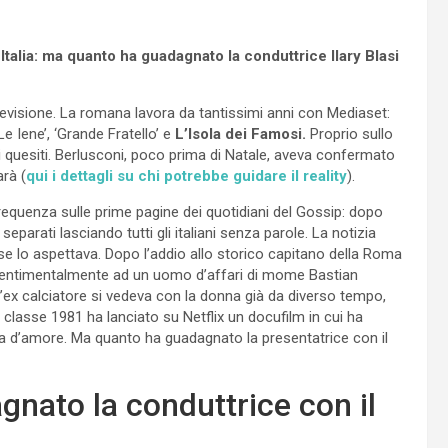
Italia: ma quanto ha guadagnato la conduttrice Ilary Blasi
elevisione. La romana lavora da tantissimi anni con Mediaset:
 Iene’, ‘Grande Fratello’ e
L’Isola dei Famosi.
Proprio sullo
 quesiti. Berlusconi, poco prima di Natale, aveva confermato
arà (
qui i dettagli su chi potrebbe guidare il reality
).
frequenza sulle prime pagine dei quotidiani del Gossip: dopo
separati lasciando tutti gli italiani senza parole. La notizia
 se lo aspettava. Dopo l’addio allo storico capitano della Roma
 sentimentalmente ad un uomo d’affari di mome Bastian
l’ex calciatore si vedeva con la donna già da diverso tempo,
la classe 1981 ha lanciato su Netflix un docufilm in cui ha
la d’amore. Ma quanto ha guadagnato la presentatrice con il
gnato la conduttrice con il