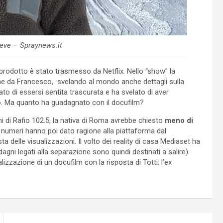
 neve – Spraynews.it
il prodotto è stato trasmesso da Netflix. Nello “show” la
ne da Francesco, svelando al mondo anche dettagli sulla
lato di essersi sentita trascurata e ha svelato di aver
so. Ma quanto ha guadagnato con il docufilm?
i di Rafio 102.5, la nativa di Roma avrebbe chiesto
meno di
 numeri hanno poi dato ragione alla piattaforma dal
a delle visualizzazioni. Il volto dei reality di casa Mediaset ha
agni legati alla separazione sono quindi destinati a salire).
izzazione di un docufilm con la risposta di Totti: l’ex