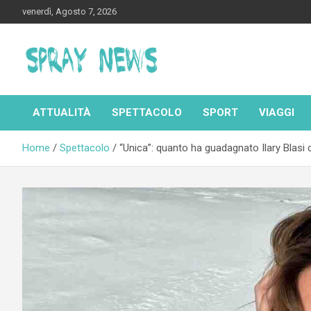
Skip
venerdì, Agosto 7, 2026
to
content
Spraynews.it
ATTUALITÀ
SPETTACOLO
SPORT
VIAGGI
Home
Spettacolo
“Unica”: quanto ha guadagnato Ilary Blasi c