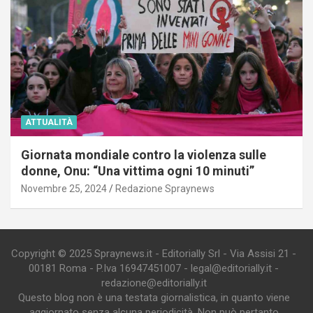
ATTUALITÀ
Giornata mondiale contro la violenza sulle
donne, Onu: “Una vittima ogni 10 minuti”
Novembre 25, 2024
Redazione Spraynews
Copyright © 2025 Spraynews.it - Editorially Srl - Via Assisi 21 -
00181 Roma - P.Iva 16947451007 - legal@editorially.it -
redazione@editorially.it
Questo blog non è una testata giornalistica, in quanto viene
aggiornato senza alcuna periodicità. Non può pertanto