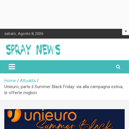
×
Skip
sabato, Agosto 8, 2026
to
content
Spraynews.it
Home
Attualità
Unieuro, parte il Summer Black Friday: via alla campagna estiva,
le offerte migliori