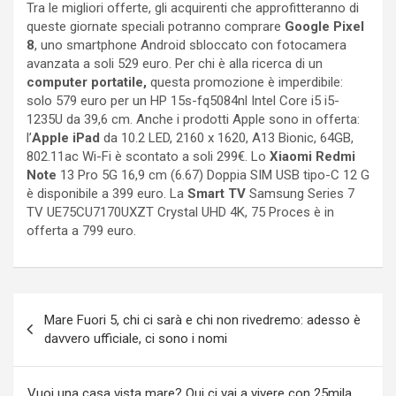
Tra le migliori offerte, gli acquirenti che approfitteranno di
queste giornate speciali potranno comprare
Google Pixel
8
, uno smartphone Android sbloccato con fotocamera
avanzata a soli 529 euro. Per chi è alla ricerca di un
computer portatile,
questa promozione è imperdibile:
solo 579 euro per un HP 15s-fq5084nl Intel Core i5 i5-
1235U da 39,6 cm. Anche i prodotti Apple sono in offerta:
l’
Apple iPad
da 10.2 LED, 2160 x 1620, A13 Bionic, 64GB,
802.11ac Wi-Fi è scontato a soli 299€. Lo
Xiaomi Redmi
Note
13 Pro 5G 16,9 cm (6.67) Doppia SIM USB tipo-C 12 G
è disponibile a 399 euro. La
Smart TV
Samsung Series 7
TV UE75CU7170UXZT Crystal UHD 4K, 75 Proces è in
offerta a 799 euro.
Navigazione
Mare Fuori 5, chi ci sarà e chi non rivedremo: adesso è
articoli
davvero ufficiale, ci sono i nomi
Vuoi una casa vista mare? Qui ci vai a vivere con 25mila