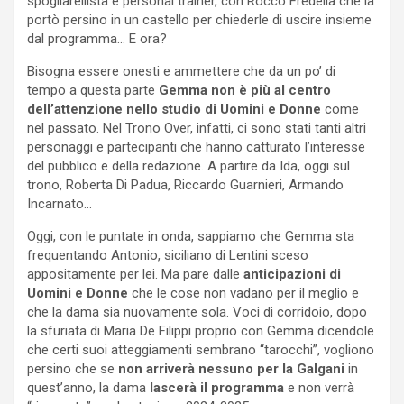
spogliarellista e personal trainer, con Rocco Fredella che la
portò persino in un castello per chiederle di uscire insieme
dal programma… E ora?
Bisogna essere onesti e ammettere che da un po’ di
tempo a questa parte
Gemma non è più al centro
dell’attenzione nello studio di Uomini e Donne
come
nel passato. Nel Trono Over, infatti, ci sono stati tanti altri
personaggi e partecipanti che hanno catturato l’interesse
del pubblico e della redazione. A partire da Ida, oggi sul
trono, Roberta Di Padua, Riccardo Guarnieri, Armando
Incarnato…
Oggi, con le puntate in onda, sappiamo che Gemma sta
frequentando Antonio, siciliano di Lentini sceso
appositamente per lei. Ma pare dalle
anticipazioni di
Uomini e Donne
che le cose non vadano per il meglio e
che la dama sia nuovamente sola. Voci di corridoio, dopo
la sfuriata di Maria De Filippi proprio con Gemma dicendole
che certi suoi atteggiamenti sembrano “tarocchi”, vogliono
persino che se
non arriverà nessuno per la Galgani
in
quest’anno, la dama
lascerà il programma
e non verrà