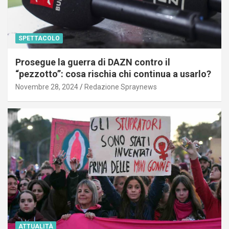
SPETTACOLO
Prosegue la guerra di DAZN contro il
“pezzotto”: cosa rischia chi continua a usarlo?
Novembre 28, 2024
Redazione Spraynews
ATTUALITÀ