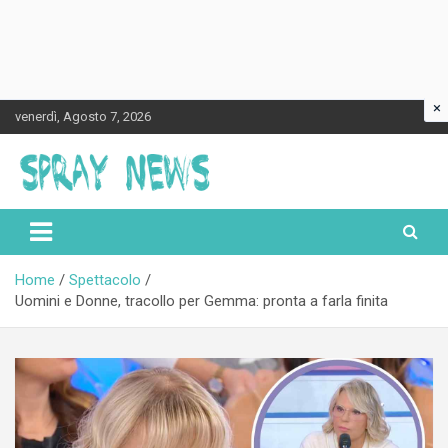
×
Skip
venerdì, Agosto 7, 2026
to
content
Spraynews.it
Home
Spettacolo
Uomini e Donne, tracollo per Gemma: pronta a farla finita