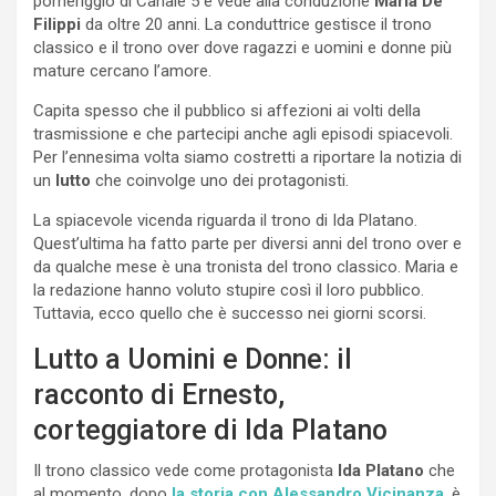
pomeriggio di Canale 5 e vede alla conduzione
Maria De
Filippi
da oltre 20 anni. La conduttrice gestisce il trono
classico e il trono over dove ragazzi e uomini e donne più
mature cercano l’amore.
Capita spesso che il pubblico si affezioni ai volti della
trasmissione e che partecipi anche agli episodi spiacevoli.
Per l’ennesima volta siamo costretti a riportare la notizia di
un
lutto
che coinvolge uno dei protagonisti.
La spiacevole vicenda riguarda il trono di Ida Platano.
Quest’ultima ha fatto parte per diversi anni del trono over e
da qualche mese è una tronista del trono classico. Maria e
la redazione hanno voluto stupire così il loro pubblico.
Tuttavia, ecco quello che è successo nei giorni scorsi.
Lutto a Uomini e Donne: il
racconto di Ernesto,
corteggiatore di Ida Platano
Il trono classico vede come protagonista
Ida Platano
che
al momento, dopo
la storia con Alessandro Vicinanza
, è