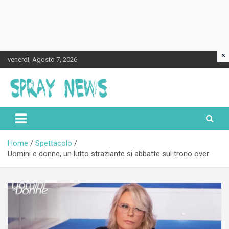
×
Skip
venerdì, Agosto 7, 2026
to
content
Spraynews.it
Home
Spettacolo
Uomini e donne, un lutto straziante si abbatte sul trono over