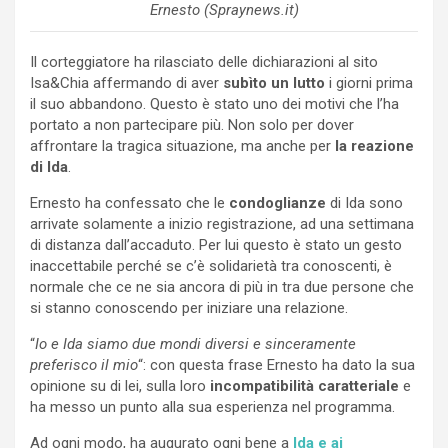
Ernesto (Spraynews.it)
Il corteggiatore ha rilasciato delle dichiarazioni al sito
Isa&Chia affermando di aver
subìto un lutto
i giorni prima
il suo abbandono. Questo è stato uno dei motivi che l’ha
portato a non partecipare più. Non solo per dover
affrontare la tragica situazione, ma anche per
la reazione
di Ida
.
Ernesto ha confessato che le
condoglianze
di Ida sono
arrivate solamente a inizio registrazione, ad una settimana
di distanza dall’accaduto. Per lui questo è stato un gesto
inaccettabile perché se c’è solidarietà tra conoscenti, è
normale che ce ne sia ancora di più in tra due persone che
si stanno conoscendo per iniziare una relazione.
“
Io e Ida siamo due mondi diversi e sinceramente
preferisco il mio
“: con questa frase Ernesto ha dato la sua
opinione su di lei, sulla loro
incompatibilità caratteriale
e
ha messo un punto alla sua esperienza nel programma.
Ad ogni modo, ha augurato ogni bene a
Ida e ai