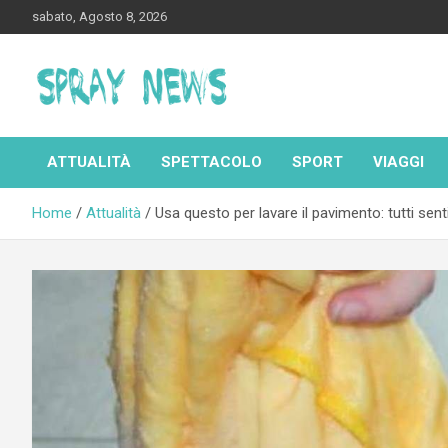
Skip
sabato, Agosto 8, 2026
to
content
Spraynews.it
ATTUALITÀ
SPETTACOLO
SPORT
VIAGGI
Home
Attualità
Usa questo per lavare il pavimento: tutti sent