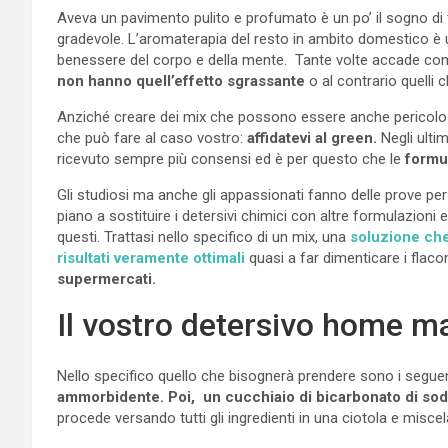
Aveva un pavimento pulito e profumato è un po’ il sogno di 
gradevole. L’aromaterapia del resto in ambito domestico è u
benessere del corpo e della mente. Tante volte accade co
non hanno quell’effetto sgrassante
o al contrario quelli
Anziché creare dei mix che possono essere anche pericolo
che può fare al caso vostro:
affidatevi al green.
N
egli ulti
ricevuto sempre più consensi ed è per questo che le
formu
Gli studiosi ma anche gli appassionati fanno delle prove pe
piano a sostituire i detersivi chimici con altre formulazion
questi.
Trattasi nello specifico di un mix, una
soluzione che
risultati veramente ottimali
quasi a far dimenticare i flacon
supermercati.
Il vostro detersivo home m
Nello specifico quello che bisognerà prendere sono i seguent
ammorbidente. Poi, un cucchiaio di bicarbonato di sod
procede versando tutti gli ingredienti in una ciotola e mis