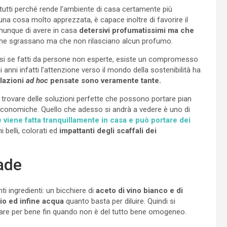
tutti perché rende l’ambiente di casa certamente più
na cosa molto apprezzata, è capace inoltre di favorire il
munque di avere in casa
detersivi profumatissimi ma che
 che sgrassano ma che non rilasciano alcun profumo.
si se fatti da persone non esperte, esiste un compromesso
mi anni infatti l’attenzione verso il mondo della sostenibilità ha
lazioni
ad hoc
pensate sono veramente tante.
r trovare delle soluzioni perfette che possono portare pian
i economiche. Quello che adesso si andrà a vedere è uno di
 viene fatta tranquillamente in casa e può portare dei
i belli, colorati ed
impattanti degli scaffali dei
ade
i ingredienti: un bicchiere di
aceto di vino bianco e di
io ed infine acqua
quanto basta per diluire. Quindi si
celare per bene fin quando non è del tutto bene omogeneo.