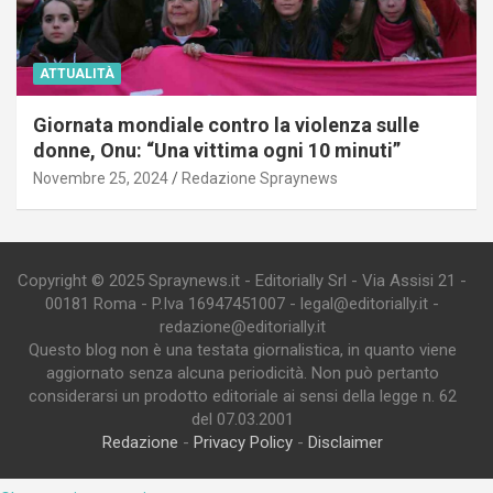
ATTUALITÀ
Giornata mondiale contro la violenza sulle
donne, Onu: “Una vittima ogni 10 minuti”
Novembre 25, 2024
Redazione Spraynews
Copyright © 2025 Spraynews.it - Editorially Srl - Via Assisi 21 -
00181 Roma - P.Iva 16947451007 - legal@editorially.it -
redazione@editorially.it
Questo blog non è una testata giornalistica, in quanto viene
aggiornato senza alcuna periodicità. Non può pertanto
considerarsi un prodotto editoriale ai sensi della legge n. 62
del 07.03.2001
Redazione
-
Privacy Policy
-
Disclaimer