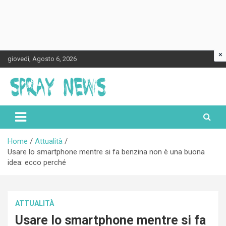
×
Skip
giovedì, Agosto 6, 2026
to
content
Spraynews.it
Home
Attualità
Usare lo smartphone mentre si fa benzina non è una buona
idea: ecco perché
ATTUALITÀ
Usare lo smartphone mentre si fa