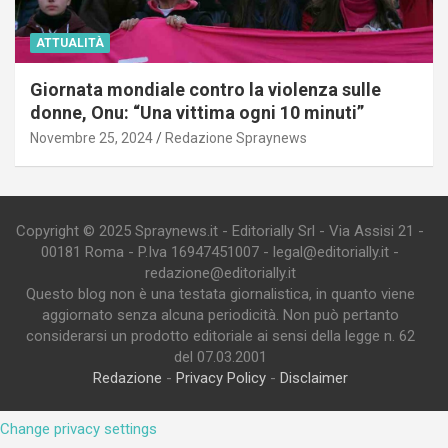
ATTUALITÀ
Giornata mondiale contro la violenza sulle
donne, Onu: “Una vittima ogni 10 minuti”
Novembre 25, 2024
Redazione Spraynews
Copyright © 2025 Spraynews.it - Editorially Srl - Via Assisi 21 -
00181 Roma - P.Iva 16947451007 - legal@editorially.it -
redazione@editorially.it
Questo blog non è una testata giornalistica, in quanto viene
aggiornato senza alcuna periodicità. Non può pertanto
considerarsi un prodotto editoriale ai sensi della legge n. 62
del 07.03.2001
Redazione
-
Privacy Policy
-
Disclaimer
Change privacy settings