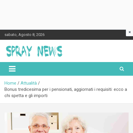
×
Skip
sabato, Agosto 8, 2026
to
content
Spraynews.it
Home
Attualità
Bonus tredicesima per i pensionati, aggiornati i requisiti: ecco a
chi spetta e gli importi