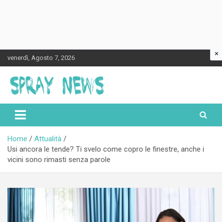
×
Skip
venerdì, Agosto 7, 2026
to
content
Spraynews.it
Home
Attualità
Usi ancora le tende? Ti svelo come copro le finestre, anche i
vicini sono rimasti senza parole