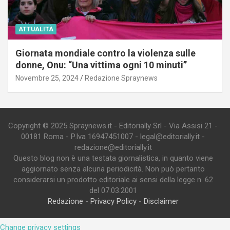
ATTUALITÀ
Giornata mondiale contro la violenza sulle
donne, Onu: “Una vittima ogni 10 minuti”
Novembre 25, 2024
Redazione Spraynews
Copyright © 2025 Spraynews.it - Editorially Srl - Via Assisi 21 -
00181 Roma - P.Iva 16947451007 - legal@editorially.it -
redazione@editorially.it
Questo blog non è una testata giornalistica, in quanto viene
aggiornato senza alcuna periodicità. Non può pertanto
considerarsi un prodotto editoriale ai sensi della legge n. 62
del 07.03.2001
Redazione
-
Privacy Policy
-
Disclaimer
Change privacy settings