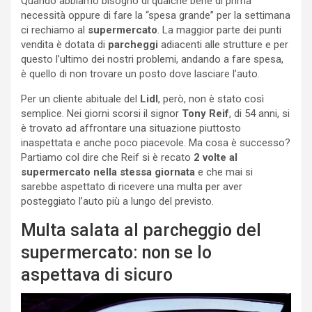
Quando abbiamo bisogno di qualche bene di prima
necessità oppure di fare la “spesa grande” per la settimana
ci rechiamo al
supermercato
. La maggior parte dei punti
vendita è dotata di
parcheggi
adiacenti alle strutture e per
questo l’ultimo dei nostri problemi, andando a fare spesa,
è quello di non trovare un posto dove lasciare l’auto.
Per un cliente abituale del
Lidl
, però, non è stato così
semplice. Nei giorni scorsi il signor
Tony Reif
, di 54 anni, si
è trovato ad affrontare una situazione piuttosto
inaspettata e anche poco piacevole. Ma cosa è successo?
Partiamo col dire che Reif si è recato
2 volte al
supermercato nella stessa giornata
e che mai si
sarebbe aspettato di ricevere una multa per aver
posteggiato l’auto più a lungo del previsto.
Multa salata al parcheggio del
supermercato: non se lo
aspettava di sicuro