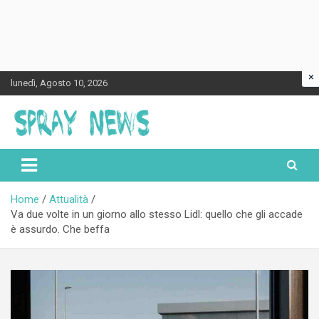
×
Skip
lunedì, Agosto 10, 2026
to
content
Spraynews.it
Home
Attualità
Va due volte in un giorno allo stesso Lidl: quello che gli accade
è assurdo. Che beffa