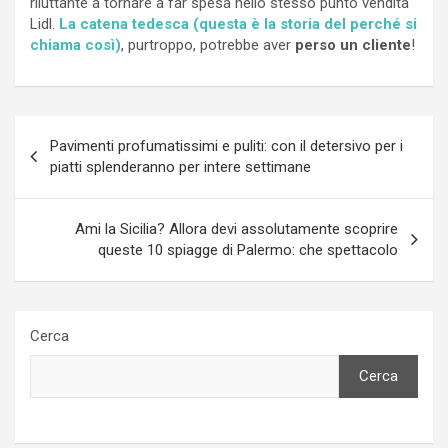
riluttante a tornare a far spesa nello stesso punto vendita
Lidl.
La catena tedesca (questa è la storia del perché si
chiama così)
, purtroppo, potrebbe aver
perso un cliente
!
Navigazione
Pavimenti profumatissimi e puliti: con il detersivo per i
articoli
piatti splenderanno per intere settimane
Ami la Sicilia? Allora devi assolutamente scoprire
queste 10 spiagge di Palermo: che spettacolo
Cerca
Cerca