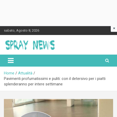
×
Skip
sabato, Agosto 8, 2026
to
content
Spraynews.it
Home
Attualità
Pavimenti profumatissimi e puliti: con il detersivo per i piatti
splenderanno per intere settimane