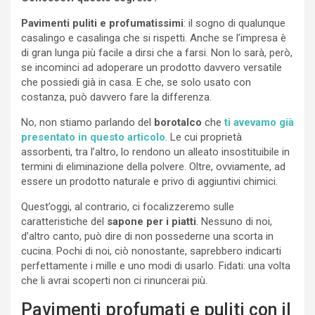
Pavimenti puliti e profumatissimi
: il sogno di qualunque
casalingo e casalinga che si rispetti. Anche se l’impresa è
di gran lunga più facile a dirsi che a farsi. Non lo sarà, però,
se incominci ad adoperare un prodotto davvero versatile
che possiedi già in casa. E che, se solo usato con
costanza, può davvero fare la differenza.
No, non stiamo parlando del
borotalco
che
ti avevamo già
presentato in questo articolo
. Le cui proprietà
assorbenti, tra l’altro, lo rendono un alleato insostituibile in
termini di eliminazione della polvere. Oltre, ovviamente, ad
essere un prodotto naturale e privo di aggiuntivi chimici.
Quest’oggi, al contrario, ci focalizzeremo sulle
caratteristiche del
sapone per i piatti
. Nessuno di noi,
d’altro canto, può dire di non possederne una scorta in
cucina. Pochi di noi, ciò nonostante, saprebbero indicarti
perfettamente i mille e uno modi di usarlo. Fidati: una volta
che li avrai scoperti non ci rinuncerai più.
Pavimenti profumati e puliti con il