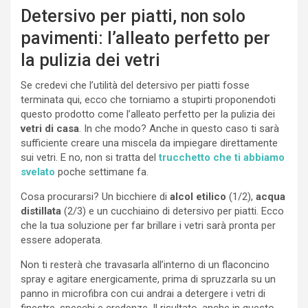
Detersivo per piatti, non solo
pavimenti: l’alleato perfetto per
la pulizia dei vetri
Se credevi che l’utilità del detersivo per piatti fosse
terminata qui, ecco che torniamo a stupirti proponendoti
questo prodotto come l’alleato perfetto per la pulizia dei
vetri di casa
. In che modo? Anche in questo caso ti sarà
sufficiente creare una miscela da impiegare direttamente
sui vetri. E no, non si tratta del
trucchetto che ti abbiamo
svelato
poche settimane fa.
Cosa procurarsi? Un bicchiere di
alcol etilico
(1/2),
acqua
distillata
(2/3) e un cucchiaino di detersivo per piatti. Ecco
che la tua soluzione per far brillare i vetri sarà pronta per
essere adoperata.
Non ti resterà che travasarla all’interno di un flaconcino
spray e agitare energicamente, prima di spruzzarla su un
panno in microfibra con cui andrai a detergere i vetri di
finestre, specchi e credenze. Il risultato, anche in questo