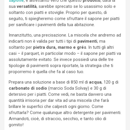
sapone
, è altrettanto vero che questo
prodotto
, data la
sua
versatilità
, sarebbe sprecato se lo usassimo solo e
soltanto con piatti e stoviglie. Proprio per questo, di
seguito, ti spiegheremo come sfruttare il sapone per piatti
per sanificare i pavimenti della tua abitazione.
Innanzitutto, una precisazione. La miscela che andremo ad
indicarti non è valida per tutti i tipi di
pavimenti
, ma
soltanto per
pietra dura, marmo e grés
. In tutti gli altri
casi – il parquet, in particolar modo – il sapone per piatti va
assolutamente evitato. Se invece possiedi una delle tre
tipologie di pavimenti sopra riportate, la strategia che ti
proporremo è quella che fa al caso tuo.
Prepara una soluzione a base di 850 ml di
acqua
, 120 g di
carbonato di sodio
(marcio Soda Solvay) e 30 g di
detersivo per i piatti. Come vedi, ne basta davvero una
quantità irrisoria per dar vita ad una miscela che farà
brillare le superfici che calpesti ogni giorno. Come
sfruttarla? Come qualunque altro detergente per pavimenti.
Armandoti, cioè, di straccio, secchio, e tanto olio di
gomito!