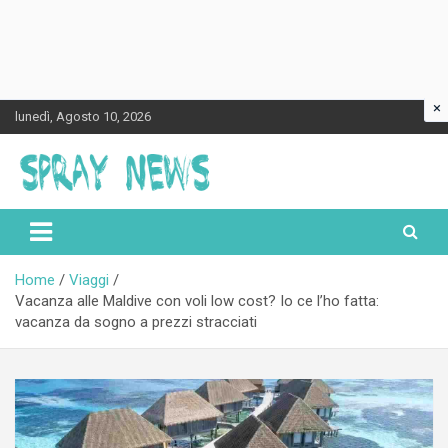
×
Skip
lunedì, Agosto 10, 2026
to
content
Spraynews.it
Home
Viaggi
Vacanza alle Maldive con voli low cost? Io ce l’ho fatta:
vacanza da sogno a prezzi stracciati