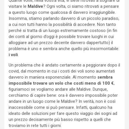
Quante volte, nella vostra vita, vi siete ritrovati a sognare di
visitare le
Maldive
? Ogni volta, ci siamo ritrovati a pensare
a questo luogo come qualcosa di davvero irraggiungibile.
Insomma, stiamo parlando davvero di un piccolo paradiso,
a cui non tutti hanno la possibilità di accedere. Non tanto
perché si tratta di un luogo estremamente costoso (in fin
dei conti al giorno d’oggi è possibile trovare luoghi in cui
alloggiare ad un prezzo decente davvero dappertutto) il
problema è uno e sembra anche quello più insormontabile:
i voli
.
Un problema che è andato certamente a peggiorare dopo il
covid, dal momento in cui i costi dei voli sono aumentati
davvero in maniera esponenziale. Al momento
sembra
impossibile trovare un volo che costi meno di 100 €
,
figuriamoci se vogliamo andare alle Maldive. Dunque,
cerchiamo di capire bene: ora è davvero impossibile poter
andare in un luogo come le Maldive? In verità, non è così
inaccessibile come si può pensare. Infatti, qualcuno ha
ideato delle soluzioni per fare questo viaggio dei sogni ad
un prezzo decisamente più basso rispetto a quelli che
troviamo in rete tutti i giorni.