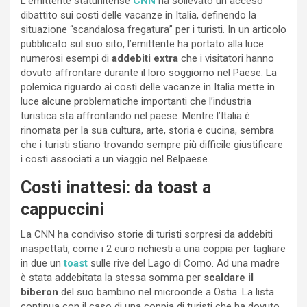
L’emittente statunitense
CNN
ha sollevato un acceso
dibattito sui costi delle vacanze in Italia, definendo la
situazione “scandalosa fregatura” per i turisti. In un articolo
pubblicato sul suo sito, l’emittente ha portato alla luce
numerosi esempi di
addebiti extra
che i visitatori hanno
dovuto affrontare durante il loro soggiorno nel Paese. La
polemica riguardo ai costi delle vacanze in Italia mette in
luce alcune problematiche importanti che l’industria
turistica sta affrontando nel paese. Mentre l’Italia è
rinomata per la sua cultura, arte, storia e cucina, sembra
che i turisti stiano trovando sempre più difficile giustificare
i costi associati a un viaggio nel Belpaese.
Costi inattesi: da toast a
cappuccini
La CNN ha condiviso storie di turisti sorpresi da addebiti
inaspettati, come i 2 euro richiesti a una coppia per tagliare
in due un
toast
sulle rive del Lago di Como. Ad una madre
è stata addebitata la stessa somma per
scaldare il
biberon
del suo bambino nel microonde a Ostia. La lista
continua con il caso di una coppia di turisti che ha dovuto