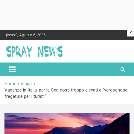
×
Skip
giovedì, Agosto 6, 2026
to
content
Spraynews.it
Home
Viaggi
Vacanze in Italia: per la Cnn costi troppo elevati e “vergognose
fregature per i turisti”