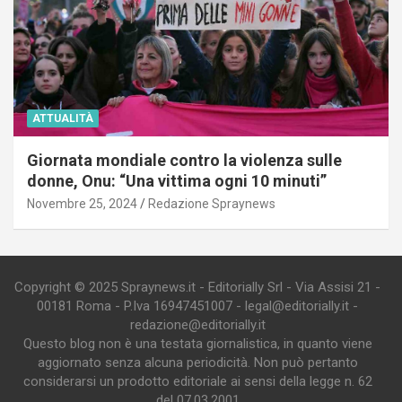
ATTUALITÀ
Giornata mondiale contro la violenza sulle
donne, Onu: “Una vittima ogni 10 minuti”
Novembre 25, 2024
Redazione Spraynews
Copyright © 2025 Spraynews.it - Editorially Srl - Via Assisi 21 -
00181 Roma - P.Iva 16947451007 - legal@editorially.it -
redazione@editorially.it
Questo blog non è una testata giornalistica, in quanto viene
aggiornato senza alcuna periodicità. Non può pertanto
considerarsi un prodotto editoriale ai sensi della legge n. 62
del 07.03.2001