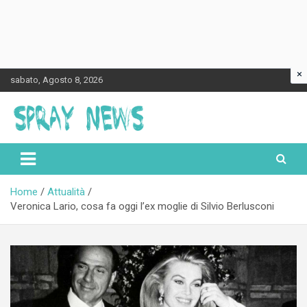
×
Skip
sabato, Agosto 8, 2026
to
content
Spraynews.it
Home
Attualità
Veronica Lario, cosa fa oggi l’ex moglie di Silvio Berlusconi