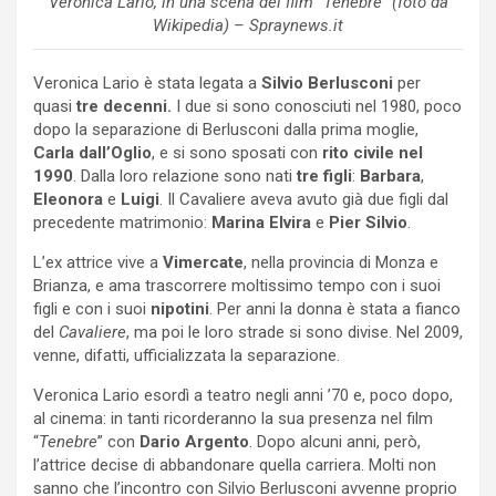
Veronica Lario, in una scena del film “Tenebre” (foto da
Wikipedia) – Spraynews.it
Veronica Lario è stata legata a
Silvio Berlusconi
per
quasi
tre decenni.
I due si sono conosciuti nel 1980, poco
dopo la separazione di Berlusconi dalla prima moglie,
Carla dall’Oglio
, e si sono sposati con
rito civile nel
1990
. Dalla loro relazione sono nati
tre figli
:
Barbara
,
Eleonora
e
Luigi
. Il Cavaliere aveva avuto già due figli dal
precedente matrimonio:
Marina Elvira
e
Pier Silvio
.
L’ex attrice vive a
Vimercate
, nella provincia di Monza e
Brianza, e ama trascorrere moltissimo tempo con i suoi
figli e con i suoi
nipotini
. Per anni la donna è stata a fianco
del
Cavaliere
, ma poi le loro strade si sono divise. Nel 2009,
venne, difatti, ufficializzata la separazione.
Veronica Lario esordì a teatro negli anni ’70 e, poco dopo,
al cinema: in tanti ricorderanno la sua presenza nel film
“
Tenebre
” con
Dario Argento
. Dopo alcuni anni, però,
l’attrice decise di abbandonare quella carriera. Molti non
sanno che l’incontro con Silvio Berlusconi avvenne proprio