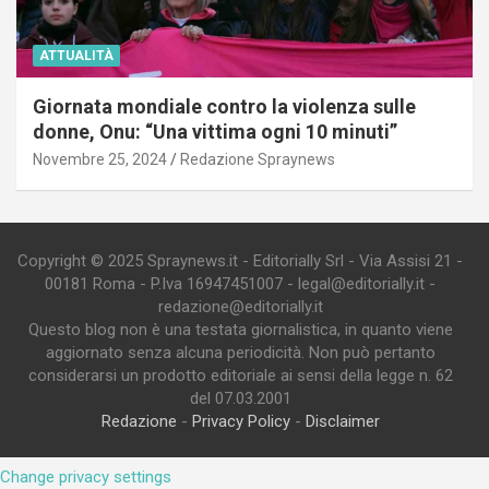
ATTUALITÀ
Giornata mondiale contro la violenza sulle
donne, Onu: “Una vittima ogni 10 minuti”
Novembre 25, 2024
Redazione Spraynews
Copyright © 2025 Spraynews.it - Editorially Srl - Via Assisi 21 -
00181 Roma - P.Iva 16947451007 - legal@editorially.it -
redazione@editorially.it
Questo blog non è una testata giornalistica, in quanto viene
aggiornato senza alcuna periodicità. Non può pertanto
considerarsi un prodotto editoriale ai sensi della legge n. 62
del 07.03.2001
Redazione
-
Privacy Policy
-
Disclaimer
Change privacy settings