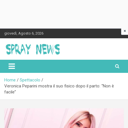
×
Skip
giovedì, Agosto 6, 2026
to
content
Spraynews.it
Home
Spettacolo
Veronica Peparini mostra il suo fisico dopo il parto: “Non è
facile”