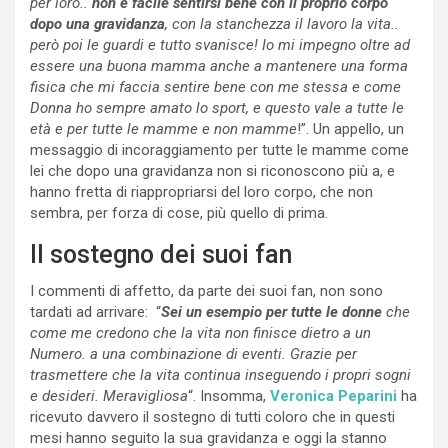
per loro..
non è facile sentirsi bene con il proprio corpo
dopo una gravidanza
, con la stanchezza il lavoro la vita..
però poi le guardi e tutto svanisce! Io mi impegno oltre ad
essere una buona mamma anche a mantenere una forma
fisica che mi faccia sentire bene con me stessa e come
Donna ho sempre amato lo sport, e questo vale a tutte le
età e per tutte le mamme e non mamme
!”. Un appello, un
messaggio di incoraggiamento per tutte le mamme come
lei che dopo una gravidanza non si riconoscono più a, e
hanno fretta di riappropriarsi del loro corpo, che non
sembra, per forza di cose, più quello di prima.
Il sostegno dei suoi fan
I commenti di affetto, da parte dei suoi fan, non sono
tardati ad arrivare: “
Sei un esempio per tutte le donne
che
come me credono che la vita non finisce dietro a un
Numero. a una combinazione di eventi. Grazie per
trasmettere che la vita continua inseguendo i propri sogni
e desideri. Meravigliosa
“. Insomma,
Veronica Peparini
ha
ricevuto davvero il sostegno di tutti coloro che in questi
mesi hanno seguito la sua gravidanza e oggi la stanno