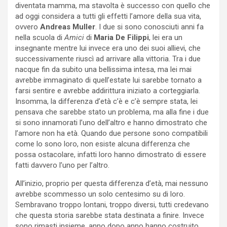
diventata mamma, ma stavolta è successo con quello che
ad oggi considera a tutti gli effetti l’amore della sua vita,
ovvero
Andreas Muller
. I due si sono conosciuti anni fa
nella scuola di
Amici
di
Maria De Filippi
, lei era un
insegnante mentre lui invece era uno dei suoi allievi, che
successivamente riuscì ad arrivare alla vittoria. Tra i due
nacque fin da subito una bellissima intesa, ma lei mai
avrebbe immaginato di quell’estate lui sarebbe tornato a
farsi sentire e avrebbe addirittura iniziato a corteggiarla.
Insomma, la differenza d’età c’è e c’è sempre stata, lei
pensava che sarebbe stato un problema, ma alla fine i due
si sono innamorati l’uno dell’altro e hanno dimostrato che
l’amore non ha età. Quando due persone sono compatibili
come lo sono loro, non esiste alcuna differenza che
possa ostacolare, infatti loro hanno dimostrato di essere
fatti davvero l’uno per l’altro.
All’inizio, proprio per questa differenza d’età, mai nessuno
avrebbe scommesso un solo centesimo su di loro.
Sembravano troppo lontani, troppo diversi, tutti credevano
che questa storia sarebbe stata destinata a finire. Invece
sono rimasti insieme, anno dopo anno hanno costruito