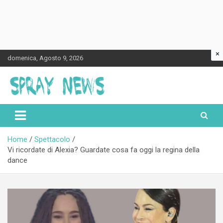
×
Skip
domenica, Agosto 9, 2026
to
content
Spraynews.it
Home
Spettacolo
Vi ricordate di Alexia? Guardate cosa fa oggi la regina della
dance