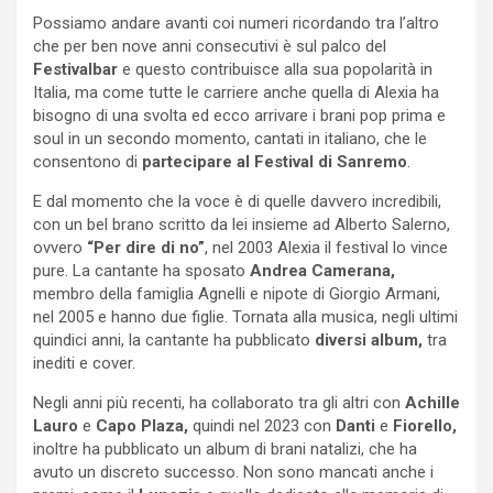
Possiamo andare avanti coi numeri ricordando tra l’altro
che per ben nove anni consecutivi è sul palco del
Festivalbar
e questo contribuisce alla sua popolarità in
Italia, ma come tutte le carriere anche quella di Alexia ha
bisogno di una svolta ed ecco arrivare i brani pop prima e
soul in un secondo momento, cantati in italiano, che le
consentono di
partecipare al Festival di Sanremo
.
E dal momento che la voce è di quelle davvero incredibili,
con un bel brano scritto da lei insieme ad Alberto Salerno,
ovvero
“Per dire di no”
, nel 2003 Alexia il festival lo vince
pure. La cantante ha sposato
Andrea Camerana,
membro della famiglia Agnelli e nipote di Giorgio Armani,
nel 2005 e hanno due figlie. Tornata alla musica, negli ultimi
quindici anni, la cantante ha pubblicato
diversi album,
tra
inediti e cover.
Negli anni più recenti, ha collaborato tra gli altri con
Achille
Lauro
e
Capo Plaza,
quindi nel 2023 con
Danti
e
Fiorello,
inoltre ha pubblicato un album di brani natalizi, che ha
avuto un discreto successo. Non sono mancati anche i