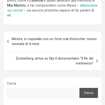
premi, come il
Lunezia
e quello dedicato alla memoria di
Mia Martini,
a far comprendere come Alexia –
attivissima
sui social
– sia ancora un’artista capace di far parlare di
sé.
Navigazione
Mestre, in ospedale con un forte mal d’orecchie: muore
articoli
neonata di 4 mesi
Zuckerberg, arriva su Sky il documentario “Il Re del
metaverso”
Cerca
Cerca