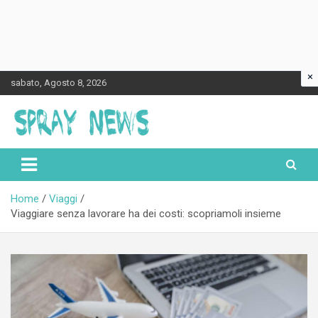
×
Skip
sabato, Agosto 8, 2026
to
content
Spraynews.it
Home
Viaggi
Viaggiare senza lavorare ha dei costi: scopriamoli insieme