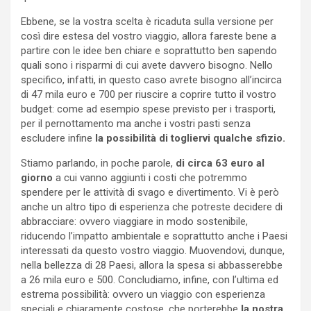
Ebbene, se la vostra scelta è ricaduta sulla versione per
così dire estesa del vostro viaggio, allora fareste bene a
partire con le idee ben chiare e soprattutto ben sapendo
quali sono i risparmi di cui avete davvero bisogno. Nello
specifico, infatti, in questo caso avrete bisogno all’incirca
di 47 mila euro e 700 per riuscire a coprire tutto il vostro
budget: come ad esempio spese previsto per i trasporti,
per il pernottamento ma anche i vostri pasti senza
escludere infine
la possibilità di togliervi qualche sfizio.
Stiamo parlando, in poche parole,
di circa 63 euro al
giorno
a cui vanno aggiunti i costi che potremmo
spendere per le attività di svago e divertimento. Vi è però
anche un altro tipo di esperienza che potreste decidere di
abbracciare: ovvero viaggiare in modo sostenibile,
riducendo l’impatto ambientale e soprattutto anche i Paesi
interessati da questo vostro viaggio. Muovendovi, dunque,
nella bellezza di 28 Paesi, allora la spesa si abbasserebbe
a 26 mila euro e 500. Concludiamo, infine, con l’ultima ed
estrema possibilità: ovvero un viaggio con esperienza
speciali e chiaramente costose, che porterebbe
la nostra