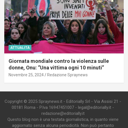
ATTUALITÀ
Giornata mondiale contro la violenza sulle
donne, Onu: “Una vittima ogni 10 minuti”
Novembre 25, 2024
Redazione Spraynews
Copyright © 2025 Spraynews.it - Editorially Srl - Via Assisi 21 -
00181 Roma - P.Iva 16947451007 - legal@editorially.it -
redazione@editorially.it
Questo blog non è una testata giornalistica, in quanto viene
aggiornato senza alcuna periodicità. Non può pertanto