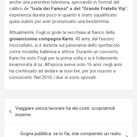
anche una parentesi televisiva, spiccando in format del
calibro de
“Isola dei Famosi” e del “Grande Fratello Vip
“,
esperienza durata poco in quanto è stato squalificato
quasi subito per aver pronunciato una bestemmia.
Attualmente, Fogli si gode la vecchiaia al fianco della
giovanissima compagna Karin
: 43 anni, dal fascino
mozzafiato, si è distinta sul panorama dello spettacolo
come modella, ballerina e attrice. Durante un concerto,
Karin ha visto Fogli per la prima volta e si è follemente
innamorata di lui. All’epoca aveva solo 16 anni: negli anni
ha continuato ad andare ai suoi live, per poi riuscire a
conoscerlo. Nel 2010, i due si sono sposati.
Navigazione
Viaggiare senza lavorare ha dei costi: scopriamoli
articoli
insieme
Gogna pubblica: se lo fai, stai compiendo un reato.