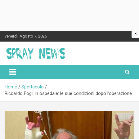
×
Skip
venerdì, Agosto 7, 2026
to
content
Spraynews.it
Home
Spettacolo
Riccardo Fogli in ospedale: le sue condizioni dopo l’operazione