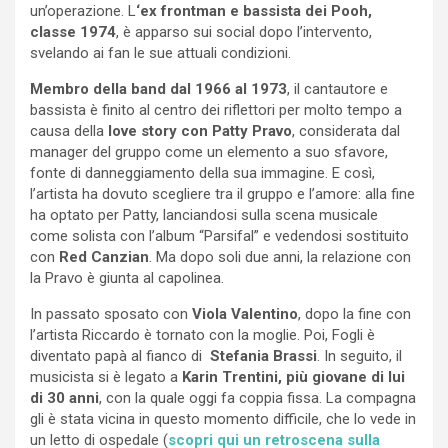
un’operazione. L
‘ex frontman e bassista dei Pooh,
classe 1974
, è apparso sui social dopo l’intervento,
svelando ai fan le sue attuali condizioni.
Membro della band dal 1966 al 1973
, il cantautore e
bassista è finito al centro dei riflettori per molto tempo a
causa della
love story con Patty Pravo
, considerata dal
manager del gruppo come un elemento a suo sfavore,
fonte di danneggiamento della sua immagine. E così,
l’artista ha dovuto scegliere tra il gruppo e l’amore: alla fine
ha optato per Patty, lanciandosi sulla scena musicale
come solista con l’album “Parsifal” e vedendosi sostituito
con
Red Canzian
. Ma dopo soli due anni, la relazione con
la Pravo è giunta al capolinea.
In passato sposato con
Viola Valentino
, dopo la fine con
l’artista Riccardo è tornato con la moglie. Poi, Fogli è
diventato papà al fianco di
Stefania Brassi
. In seguito, il
musicista si è legato a
Karin Trentini, più giovane di lui
di 30 anni
, con la quale oggi fa coppia fissa. La compagna
gli è stata vicina in questo momento difficile, che lo vede in
un letto di ospedale (
scopri qui un retroscena sulla