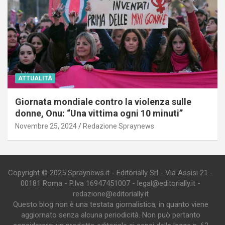
ATTUALITÀ
Giornata mondiale contro la violenza sulle
donne, Onu: “Una vittima ogni 10 minuti”
Novembre 25, 2024
Redazione Spraynews
Copyright © 2025 Spraynews.it - Editorially Srl - Via Assisi 21 -
00181 Roma - P.Iva 16947451007 - legal@editorially.it -
redazione@editorially.it
Questo blog non è una testata giornalistica, in quanto viene
aggiornato senza alcuna periodicità. Non può pertanto