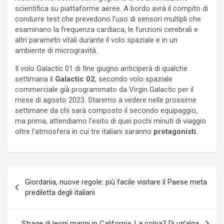
scientifica su piattaforme aeree. A bordo avrà il compito di
condurre test che prevedono l’uso di sensori multipli che
esaminano la frequenza cardiaca, le funzioni cerebrali e
altri parametri vitali durante il volo spaziale e in un
ambiente di microgravità.
Il volo Galactic 01 di fine giugno anticiperà di qualche
settimana il
Galactic 02
, secondo volo spaziale
commerciale già programmato da Virgin Galactic per il
mese di agosto 2023. Staremo a vedere nelle prossime
settimane da chi sarà composto il secondo equipaggio,
ma prima, attendiamo l’esito di quei pochi minuti di viaggio
oltre l’atmosfera in cui tre italiani saranno
protagonisti
.
Navigazione
Giordania, nuove regole: più facile visitare il Paese meta
articoli
prediletta degli italiani
Strage di leoni marini in California. La colpa? Di un’alga