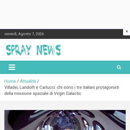
×
Skip
venerdì, Agosto 7, 2026
to
content
Spraynews.it
Home
Attualità
Villadei, Landolfi e Carlucci: chi sono i tre italiani protagonisti
della missione spaziale di Virgin Galactic