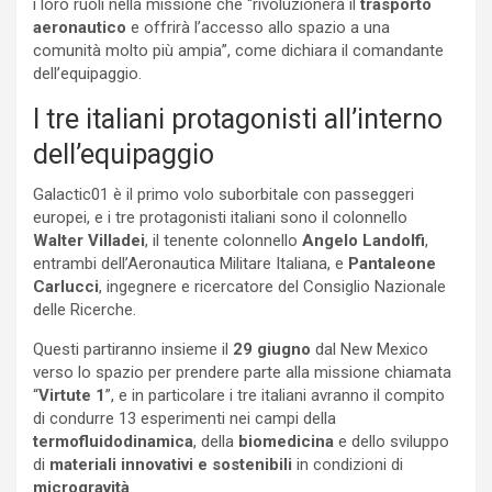
i loro ruoli nella missione che “rivoluzionerà il
trasporto
aeronautico
e offrirà l’accesso allo spazio a una
comunità molto più ampia”, come dichiara il comandante
dell’equipaggio.
I tre italiani protagonisti all’interno
dell’equipaggio
Galactic01 è il primo volo suborbitale con passeggeri
europei, e i tre protagonisti italiani sono il colonnello
Walter Villadei
, il tenente colonnello
Angelo Landolfi
,
entrambi dell’Aeronautica Militare Italiana, e
Pantaleone
Carlucci
, ingegnere e ricercatore del Consiglio Nazionale
delle Ricerche.
Questi partiranno insieme il
29 giugno
dal New Mexico
verso lo spazio per prendere parte alla missione chiamata
“
Virtute 1
”, e in particolare i tre italiani avranno il compito
di condurre 13 esperimenti nei campi della
termofluidodinamica
, della
biomedicina
e dello sviluppo
di
materiali innovativi e sostenibili
in condizioni di
microgravità
.