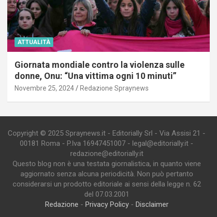
ATTUALITÀ
Giornata mondiale contro la violenza sulle
donne, Onu: “Una vittima ogni 10 minuti”
Novembre 25, 2024
Redazione Spraynews
Copyright © 2025 Spraynews.it - Editorially Srl - Via Assisi 21 -
00181 Roma - P.Iva 16947451007 - legal@editorially.it -
redazione@editorially.it
Questo blog non è una testata giornalistica, in quanto viene
aggiornato senza alcuna periodicità. Non può pertanto
considerarsi un prodotto editoriale ai sensi della legge n. 62
del 07.03.2001
Redazione
-
Privacy Policy
-
Disclaimer