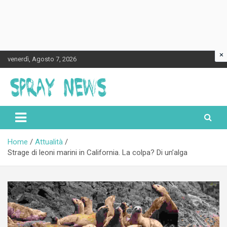
×
Skip
venerdì, Agosto 7, 2026
to
content
Spraynews.it
Home
Attualità
Strage di leoni marini in California. La colpa? Di un’alga