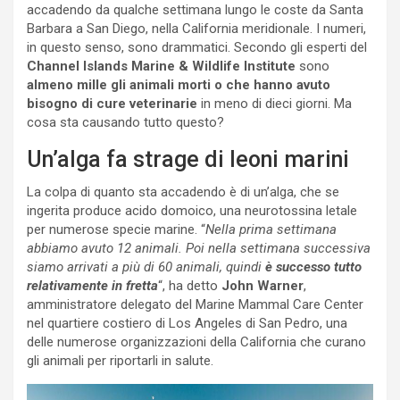
accadendo da qualche settimana lungo le coste da Santa
Barbara a San Diego, nella California meridionale. I numeri,
in questo senso, sono drammatici. Secondo gli esperti del
Channel Islands Marine & Wildlife Institute
sono
almeno mille gli animali morti o che hanno avuto
bisogno di cure veterinarie
in meno di dieci giorni. Ma
cosa sta causando tutto questo?
Un’alga fa strage di leoni marini
La colpa di quanto sta accadendo è di un’alga, che se
ingerita produce acido domoico, una neurotossina letale
per numerose specie marine. “
Nella prima settimana
abbiamo avuto 12 animali. Poi nella settimana successiva
siamo arrivati a più di 60 animali, quindi
è successo tutto
relativamente in fretta
“, ha detto
John Warner
,
amministratore delegato del Marine Mammal Care Center
nel quartiere costiero di Los Angeles di San Pedro, una
delle numerose organizzazioni della California che curano
gli animali per riportarli in salute.