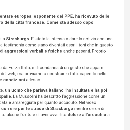
mentare europea, esponente del PPE, ha ricevuto delle
ro della città francese. Come sta adesso dopo
ri a
Strasburgo
. E’ stata lei stessa a dare la notizia con una
he testimonia come siano diventati aspri i toni che in questo
 di
aggressioni verbali e fisiche
anche pesanti. Proprio
o da Forza Italia, e di condanna di un gesto che appare
 del web, ma proviamo a ricostruire i fatti, capendo nello
e condizioni
adesso.
te,
un uomo che parlava italiano
l’ha
insultata e ha poi
spalle
. La Mussolini ha descritto l’aggressione come un
ccata e amareggiata per quanto accaduto. Nel video
correre per le strade di Strasburgo
mentre cerca di
bito alcune
ferite
e di aver avvertito
dolore all’orecchio
a