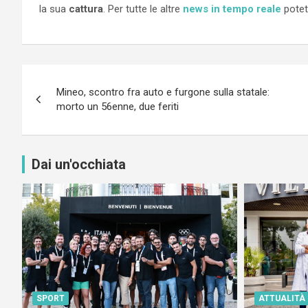
la sua
cattura
. Per tutte le altre
news in tempo reale
pote
Navigazione
Mineo, scontro fra auto e furgone sulla statale:
articoli
morto un 56enne, due feriti
Dai un'occhiata
SPORT
ATTUALITÀ