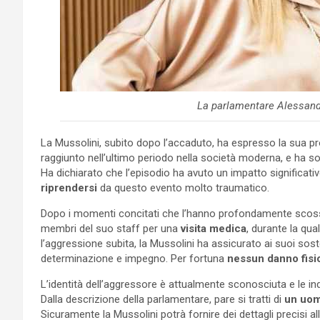
La parlamentare Alessand
La Mussolini, subito dopo l’accaduto, ha espresso la sua pro
raggiunto nell’ultimo periodo nella società moderna, e ha so
Ha dichiarato che l’episodio ha avuto un impatto significati
riprendersi
da questo evento molto traumatico.
Dopo i momenti concitati che l’hanno profondamente scoss
membri del suo staff per una
visita medica
, durante la qu
l’aggressione subita, la Mussolini ha assicurato ai suoi sos
determinazione e impegno. Per fortuna
nessun danno fisic
L’identità dell’aggressore è attualmente sconosciuta e le inda
Dalla descrizione della parlamentare, pare si tratti di
un uom
Sicuramente la Mussolini potrà fornire dei dettagli precisi a