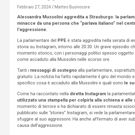
Febbraio 27, 2024
Matteo Buonocore
Alessandra Mussolini aggredita a Strasburgo: la parla
minacce da una persona che “parlava italiano” nel cent
l’aggressione.
La parlamentare del
PPE
è stata aggredita nella serata di ie
storia su Instagram, intorno alle 20.30. Un grave episodio c
momento storico, con i personaggi politici spesso oggetto
come accaduto alla Mussolini nelle scorse ore.
Tanti i
messaggi di sostegno
alla parlamentare, soprattutt
gratuito. La notizia ha fatto rapidamente il giro del mondo e
specifico cosa è accaduto alla Mussolini e quali sono
le su
Come ha raccontato nella
diretta Instagram
la parlamenta
utilizzato una stampella per colpirla alla schiena e alle 
momento di terrore e ha dichiarato di essere rimasta scio
pubblicato sulle “stories” Instagram, si vede la parlamentare
sfuggire al suo aggressore. Ha anche affermato di aver su
causa dell’aggressione.