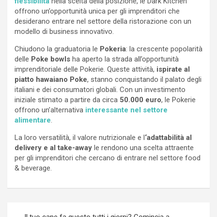
flessibilità
nella scelta della posizione, le Dark Kitchen
offrono un’opportunità unica per gli imprenditori che
desiderano entrare nel settore della ristorazione con un
modello di business innovativo.
Chiudono la graduatoria le
Pokeria
: la crescente popolarità
delle
Poke bowls
ha aperto la strada all’opportunità
imprenditoriale delle Pokerie. Queste attività,
ispirate al
piatto hawaiano Poke
, stanno conquistando il palato degli
italiani e dei consumatori globali. Con un investimento
iniziale stimato a partire da circa
50.000 euro
, le Pokerie
offrono un’alternativa
interessante nel settore
alimentare
.
La loro versatilità, il valore nutrizionale e l
‘adattabilità al
delivery e al take-away
le rendono una scelta attraente
per gli imprenditori che cercano di entrare nel settore food
& beverage.
Navigazione
Il tuo cane fa questo tutti i giorni? Comincia a