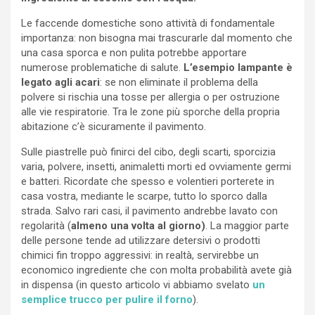
Le faccende domestiche sono attività di fondamentale
importanza: non bisogna mai trascurarle dal momento che
una casa sporca e non pulita potrebbe apportare
numerose problematiche di salute.
L’esempio lampante è
legato agli acari
: se non eliminate il problema della
polvere si rischia una tosse per allergia o per ostruzione
alle vie respiratorie. Tra le zone più sporche della propria
abitazione c’è sicuramente il pavimento.
Sulle piastrelle può finirci del cibo, degli scarti, sporcizia
varia, polvere, insetti, animaletti morti ed ovviamente germi
e batteri. Ricordate che spesso e volentieri porterete in
casa vostra, mediante le scarpe, tutto lo sporco dalla
strada. Salvo rari casi, il pavimento andrebbe lavato con
regolarità (
almeno una volta al giorno)
. La maggior parte
delle persone tende ad utilizzare detersivi o prodotti
chimici fin troppo aggressivi: in realtà, servirebbe un
economico ingrediente che con molta probabilità avete già
in dispensa (in questo articolo vi abbiamo svelato
un
semplice trucco per pulire il forno
).