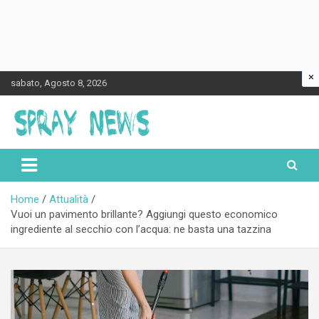
×
Skip
sabato, Agosto 8, 2026
to
content
Spraynews.it
Home
Attualità
Vuoi un pavimento brillante? Aggiungi questo economico
ingrediente al secchio con l’acqua: ne basta una tazzina