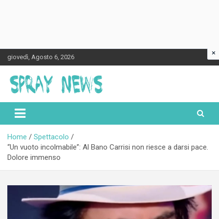
×
Skip
giovedì, Agosto 6, 2026
to
content
Spraynews.it
Home
Spettacolo
“Un vuoto incolmabile”: Al Bano Carrisi non riesce a darsi pace.
Dolore immenso