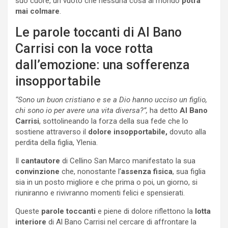
suo cuore, un vuoto che nessuna cosa al mondo
potrà
mai colmare
.
Le parole toccanti di Al Bano
Carrisi con la voce rotta
dall’emozione: una sofferenza
insopportabile
“Sono un buon cristiano e se a Dio hanno ucciso un figlio,
chi sono io per avere una vita diversa?”,
ha detto
Al Bano
Carrisi
, sottolineando la forza della sua fede che lo
sostiene attraverso il
dolore insopportabile,
dovuto alla
perdita della figlia, Ylenia.
Il
cantautore
di Cellino San Marco manifestato la sua
convinzione
che, nonostante l’
assenza fisica
, sua figlia
sia in un posto migliore e che prima o poi, un giorno, si
riuniranno e rivivranno momenti felici e spensierati.
Queste
parole toccanti
e piene di dolore riflettono la
lotta
interiore
di Al Bano Carrisi nel cercare di affrontare la