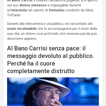
Al Bano Carrisi
, il celebre cantautore pugliese, si è aperto
sul suo
dolore immenso
e inspiegabile durante
un’
intervista
nel salotto di
Verissimo
condotto da Silvia
Toffanin.
Davanti alla telecamera e al pubblico, ha raccontato del
vuoto incolmabile
che lo accompagnerà per il resto della
sua vita, un dolore così profondo che nessuna parola può
descrivere appieno.
Al Bano Carrisi senza pace: il
messaggio devoluto al pubblico.
Perché ha il cuore
completamente distrutto