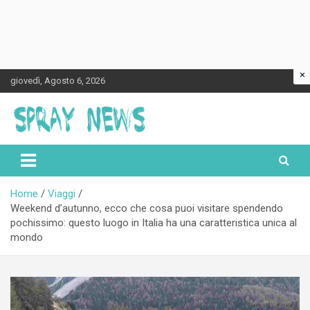
×
Skip
giovedì, Agosto 6, 2026
to
content
Spraynews.it
Home
Viaggi
Weekend d’autunno, ecco che cosa puoi visitare spendendo
pochissimo: questo luogo in Italia ha una caratteristica unica al
mondo