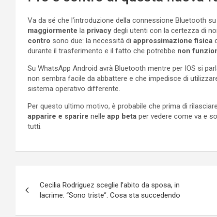
Va da sé che l’introduzione della connessione Bluetooth su
maggiormente
la
privacy
degli utenti con la certezza di no
contro
sono due: la necessità di
approssimazione fisica
d
durante il trasferimento e il fatto che potrebbe
non funzio
Su WhatsApp Android avrà Bluetooth mentre per IOS si parl
non sembra facile da abbattere e che impedisce di utilizzar
sistema operativo differente.
Per questo ultimo motivo, è probabile che prima di rilasciar
apparire e sparire
nelle
app beta
per vedere come va e solo 
tutti.
Navigazione
Cecilia Rodriguez sceglie l’abito da sposa, in
articoli
lacrime: “Sono triste”. Cosa sta succedendo