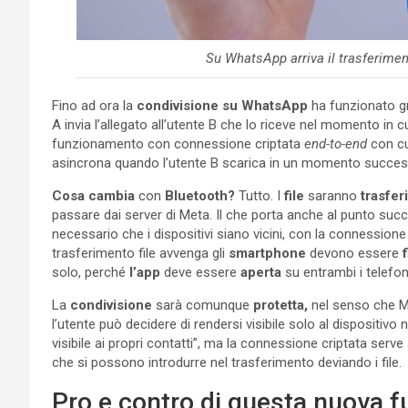
Su WhatsApp arriva il trasferimen
Fino ad ora la
condivisione su WhatsApp
ha funzionato g
A invia l’allegato all’utente B che lo riceve nel momento in cu
funzionamento con connessione criptata
end-to-end
con cu
asincrona quando l’utente B scarica in un momento successivo
Cosa cambia
con
Bluetooth?
Tutto. I
file
saranno
trasferi
passare dai server di Meta. Il che porta anche al punto su
necessario che i dispositivi siano vicini, con la connession
trasferimento file avvenga gli
smartphone
devono essere
f
solo, perché
l’app
deve essere
aperta
su entrambi i telefoni
La
condivisione
sarà comunque
protetta,
nel senso che M
l’utente può decidere di rendersi visibile solo al dispositivo 
visibile ai propri contatti”, ma la connessione criptata serve
che si possono introdurre nel trasferimento deviando i file.
Pro e contro di questa nuova f