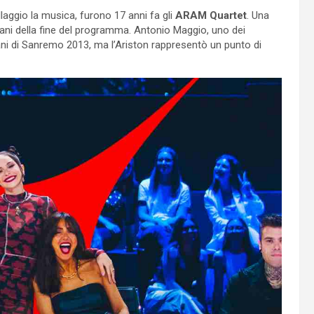
illaggio la musica, furono 17 anni fa gli
ARAM Quartet
. Una
mani della fine del programma. Antonio Maggio, uno dei
ani di Sanremo 2013, ma l’Ariston rappresentò un punto di