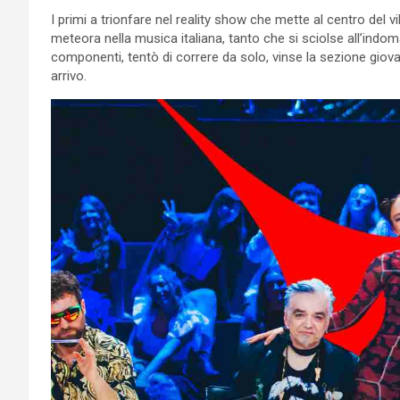
I primi a trionfare nel reality show che mette al centro del v
meteora nella musica italiana, tanto che si sciolse all’indo
componenti, tentò di correre da solo, vinse la sezione giov
arrivo.