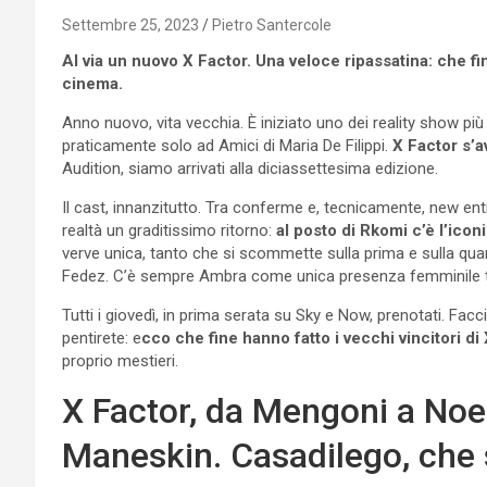
Settembre 25, 2023
Pietro Santercole
Al via un nuovo X Factor. Una veloce ripassatina: che fin
cinema.
Anno nuovo, vita vecchia. È iniziato uno dei reality show più
praticamente solo ad Amici di Maria De Filippi.
X Factor s’a
Audition, siamo arrivati alla diciassettesima edizione.
Il cast, innanzitutto. Tra conferme e, tecnicamente, new entr
realtà un graditissimo ritorno:
al posto di Rkomi c’è l’ico
verve unica, tanto che si scommette sulla prima e sulla quan
Fedez. C’è sempre Ambra come unica presenza femminile tra
Tutti i giovedì, in prima serata su Sky e Now, prenotati. Fac
pentirete: e
cco che fine hanno fatto i vecchi vincitori di
proprio mestieri.
X Factor, da Mengoni a Noe
Maneskin. Casadilego, che 