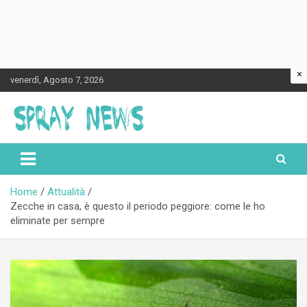
×
Skip
venerdì, Agosto 7, 2026
to
content
Spraynews.it
Home
Attualità
Zecche in casa, è questo il periodo peggiore: come le ho
eliminate per sempre