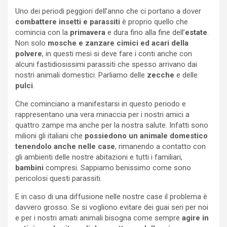
Uno dei periodi peggiori dell’anno che ci portano a dover
combattere insetti e parassiti
è proprio quello che
comincia con la
primavera
e dura fino alla fine dell’
estate
.
Non solo
mosche e zanzare cimici ed acari della
polvere
, in questi mesi si deve fare i conti anche con
alcuni fastidiosissimi parassiti che spesso arrivano dai
nostri animali domestici. Parliamo delle
zecche
e delle
pulci
.
Che cominciano a manifestarsi in questo periodo e
rappresentano una vera minaccia per i nostri amici a
quattro zampe ma anche per la nostra salute. Infatti sono
milioni gli italiani che
possiedono un animale domestico
tenendolo anche nelle case
, rimanendo a contatto con
gli ambienti delle nostre abitazioni e tutti i familiari,
bambini
compresi. Sappiamo benissimo come sono
pericolosi questi parassiti.
E in caso di una diffusione nelle nostre case il problema è
davvero grosso. Se si vogliono evitare dei guai seri per noi
e per i nostri amati animali bisogna come sempre
agire in