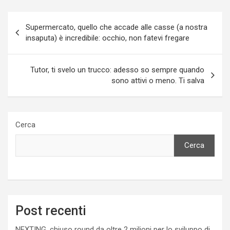
Navigazione
Supermercato, quello che accade alle casse (a nostra
articoli
insaputa) è incredibile: occhio, non fatevi fregare
Tutor, ti svelo un trucco: adesso so sempre quando
sono attivi o meno. Ti salva
Cerca
Cerca
Post recenti
NEXTING, chiuso round da oltre 2 milioni per lo sviluppo di