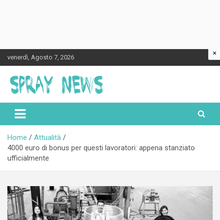
×
Skip
venerdì, Agosto 7, 2026
to
content
Spraynews.it
Home
Attualità
4000 euro di bonus per questi lavoratori: appena stanziato
ufficialmente