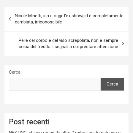
Navigazione
Nicole Minetti, ieri e oggi: l’ex showgirl è completamente
articoli
cambiata, irriconoscibile
Pelle del corpo e del viso screpolata, non è sempre
colpa del freddo: i segnali a cui prestare attenzione
Cerca
Cerca
Post recenti
NEXTING, chiuso round da oltre 2 milioni per lo sviluppo di