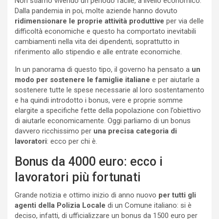
Non stiamo vivendo un periodo facile, a livello economico.
Dalla pandemia in poi, molte aziende hanno dovuto
ridimensionare le proprie attività produttive
per via delle
difficoltà economiche e questo ha comportato inevitabili
cambiamenti nella vita dei dipendenti, soprattutto in
riferimento allo stipendio e alle entrate economiche.
In un panorama di questo tipo, il governo ha pensato a
un
modo per sostenere le famiglie italiane
e per aiutarle a
sostenere tutte le spese necessarie al loro sostentamento
e ha quindi introdotto i bonus, vere e proprie somme
elargite a specifiche fette della popolazione con l’obiettivo
di aiutarle economicamente. Oggi parliamo di un bonus
davvero ricchissimo per
una precisa categoria di
lavoratori
: ecco per chi è.
Bonus da 4000 euro: ecco i
lavoratori più fortunati
Grande notizia e ottimo inizio di anno nuovo
per tutti gli
agenti della Polizia Locale
di un Comune italiano: si è
deciso, infatti, di ufficializzare un bonus da 1500 euro per