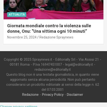
ATTUALITÀ
Giornata mondiale contro la violenza sulle
donne, Onu: “Una vittima ogni 10 minuti”
Novembre 25, 2024
Redazione Spraynews
Copyright © 2025 Spraynews.it - Editorially Srl - Via Assisi 21 -
00181 Roma - P.Iva 16947451007 - legal@editorially.it -
redazione@editorially.it
Questo blog non è una testata giornalistica, in quanto viene
aggiornato senza alcuna periodicità. Non può pertanto
considerarsi un prodotto editoriale ai sensi della legge n. 62
del 07.03.2001
Redazione
-
Privacy Policy
-
Disclaimer
Change privacy settings