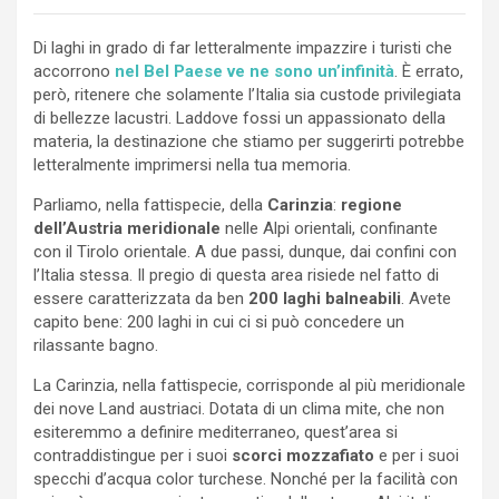
Di laghi in grado di far letteralmente impazzire i turisti che
accorrono
nel Bel Paese ve ne sono un’infinità
. È errato,
però, ritenere che solamente l’Italia sia custode privilegiata
di bellezze lacustri. Laddove fossi un appassionato della
materia, la destinazione che stiamo per suggerirti potrebbe
letteralmente imprimersi nella tua memoria.
Parliamo, nella fattispecie, della
Carinzia
:
regione
dell’Austria meridionale
nelle Alpi orientali, confinante
con il Tirolo orientale. A due passi, dunque, dai confini con
l’Italia stessa. Il pregio di questa area risiede nel fatto di
essere caratterizzata da ben
200 laghi balneabili
. Avete
capito bene: 200 laghi in cui ci si può concedere un
rilassante bagno.
La Carinzia, nella fattispecie, corrisponde al più meridionale
dei nove Land austriaci. Dotata di un clima mite, che non
esiteremmo a definire mediterraneo, quest’area si
contraddistingue per i suoi
scorci mozzafiato
e per i suoi
specchi d’acqua color turchese. Nonché per la facilità con