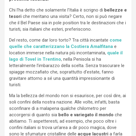
Chi l’ha detto che solamente l’Italia è scrigno di
bellezze e
tesori
che meritano una visita? Certo, non si può negare
che il Bel Paese sia in pole position tra le destinazioni che i
turisti, sia italiani che esteri, preferiscono.
Del resto, come dar loro torto? Tra città incantate
come
quelle che caratterizzano la Costiera Amalfitana
e
location immerse nella natura più incontaminata,
quale il
lago di Tovel in Trentino
, nella Penisola si ha
letteralmente l’imbarazzo della scelta. Senza trascurare le
spiagge mozzafiato che, soprattutto d’estate, fanno
gravitare attorno a sé una quantità impressionante di
turisti.
Ma la bellezza del mondo non si esaurisce, per così dire, ai
soli confini della nostra nazione. Alle volte, infatti, basta
sconfinare di a malapena qualche chilometro per
accorgersi di quanto sia
bello e variegato il mondo
che
abitiamo. Ti aspetteresti, ad esempio, che poco oltre i
confini italiani si trova un’area a dir poco magica, dove
sono le sfumature cristalline delle
acque lacustri
a farla