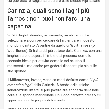
cui può essere raggiunta a partire dalle stesse Alpi italiane.
Carinzia, quali sono i laghi più
famosi: non puoi non farci una
capatina
Su 200 laghi balneabili, ovviamente, ne abbiamo dovuti
selezionare alcuni per cercare di farti entrare in questo
mondo incantato. A partire da quello di
Wörthersee
(o
Woertherse). Si tratta del più esteso della Carinzia, con una
lunghezza che supera i 16 km, e si presenta come lo
scenario ideale per attività come lo sci nautico, il
motoscafo, ma anche per godersi rilassanti pic nic sulle
sue sponde.
Il
Millstaetter
, invece, viene da molti definito come “
il più
romantico lago
” della Carinzia. A bordo delle tipiche
imbarcazioni, infatti, si può partire alla scoperta delle baie
della sua sponda meridionale. Un luogo perfetto presso cui
appartarsi con la propria dolce metà.
Infine, se non rinuncereste ad un bagno in acque calde