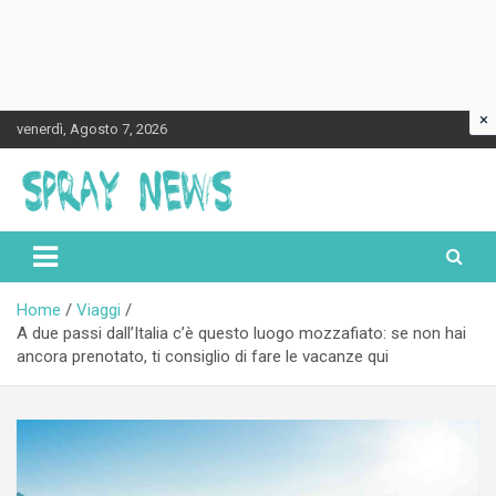
×
Skip
venerdì, Agosto 7, 2026
to
content
Spraynews.it
Home
Viaggi
A due passi dall’Italia c’è questo luogo mozzafiato: se non hai
ancora prenotato, ti consiglio di fare le vacanze qui