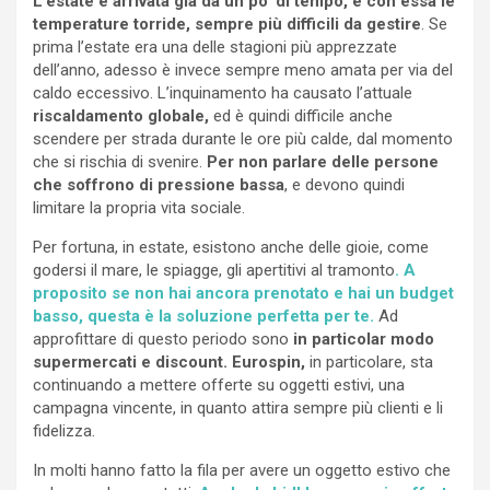
L’estate è arrivata già da un po’ di tempo, e con essa le
temperature torride, sempre più difficili da gestire
. Se
prima l’estate era una delle stagioni più apprezzate
dell’anno, adesso è invece sempre meno amata per via del
caldo eccessivo. L’inquinamento ha causato l’attuale
riscaldamento globale,
ed è quindi difficile anche
scendere per strada durante le ore più calde, dal momento
che si rischia di svenire.
Per non parlare delle persone
che soffrono di pressione bassa
, e devono quindi
limitare la propria vita sociale.
Per fortuna, in estate, esistono anche delle gioie, come
godersi il mare, le spiagge, gli apertitivi al tramonto
. A
proposito se non hai ancora prenotato e hai un budget
basso, questa è la soluzione perfetta per te.
Ad
approfittare di questo periodo sono
in particolar modo
supermercati e discount. Eurospin,
in particolare, sta
continuando a mettere offerte su oggetti estivi, una
campagna vincente, in quanto attira sempre più clienti e li
fidelizza.
In molti hanno fatto la fila per avere un oggetto estivo che