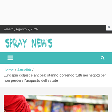
×
Skip
venerdì, Agosto 7, 2026
to
content
Spraynews.it
Home
Attualità
Eurospin colpisce ancora: stanno correndo tutti nei negozi per
non perdere l’acquisto dell’estate