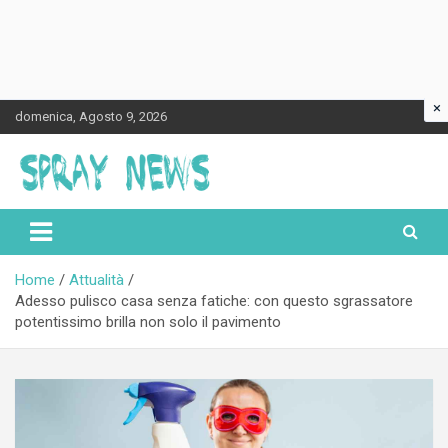
×
Skip
domenica, Agosto 9, 2026
to
content
Spraynews.it
Home
Attualità
Adesso pulisco casa senza fatiche: con questo sgrassatore
potentissimo brilla non solo il pavimento