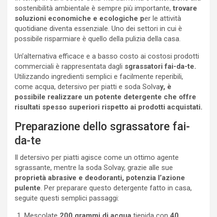
sostenibilità ambientale è sempre più importante,
trovare
soluzioni economiche e ecologiche p
er le attività
quotidiane diventa essenziale. Uno dei settori in cui è
possibile risparmiare è quello della pulizia della casa.
Un’alternativa efficace e a basso costo ai costosi prodotti
commerciali è rappresentata dagli
sgrassatori fai-da-te.
Utilizzando ingredienti semplici e facilmente reperibili,
come acqua, detersivo per piatti e soda Solva
y, è
possibile realizzare un potente detergente che offre
risultati spesso superiori rispetto ai prodotti acquistati.
Preparazione dello sgrassatore fai-
da-te
Il detersivo per piatti agisce come un ottimo agente
sgrassante, mentre la soda Solvay, grazie alle sue
proprietà abrasive e deodoranti, potenzia l’azione
pulente
. Per preparare questo detergente fatto in casa,
seguite questi semplici passaggi:
Mescolate
200 grammi di acqua
tiepida con
40