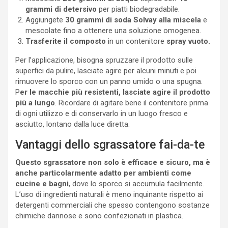
grammi di detersivo
per piatti biodegradabile.
Aggiungete
30 grammi di soda Solvay alla miscela
e
mescolate fino a ottenere una soluzione omogenea.
Trasferite il composto
in un contenitore
spray vuoto.
Per l’applicazione, bisogna spruzzare il prodotto sulle
superfici da pulire, lasciate agire per alcuni minuti e poi
rimuovere lo sporco con un panno umido o una spugna.
P
er le macchie più resistenti, lasciate agire il prodotto
più a lungo
. Ricordare di agitare bene il contenitore prima
di ogni utilizzo e di conservarlo in un luogo fresco e
asciutto, lontano dalla luce diretta.
Vantaggi dello sgrassatore fai-da-te
Questo sgrassatore non solo è efficace e sicuro, ma è
anche particolarmente adatto per ambienti come
cucine e bagni
, dove lo sporco si accumula facilmente.
L’uso di ingredienti naturali è meno inquinante rispetto ai
detergenti commerciali che spesso contengono sostanze
chimiche dannose e sono confezionati in plastica.