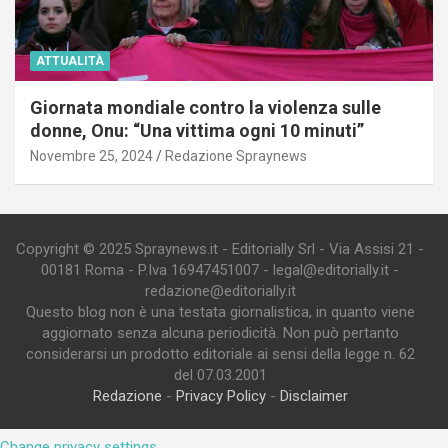
ATTUALITÀ
Giornata mondiale contro la violenza sulle
donne, Onu: “Una vittima ogni 10 minuti”
Novembre 25, 2024
Redazione Spraynews
Copyright © 2025 Spraynews.it - Editorially Srl - Via Assisi 21 -
00181 Roma - P.Iva 16947451007 - legal@editorially.it -
redazione@editorially.it
Questo blog non è una testata giornalistica, in quanto viene
aggiornato senza alcuna periodicità. Non può pertanto
considerarsi un prodotto editoriale ai sensi della legge n. 62
del 07.03.2001
Redazione
-
Privacy Policy
-
Disclaimer
Change privacy settings