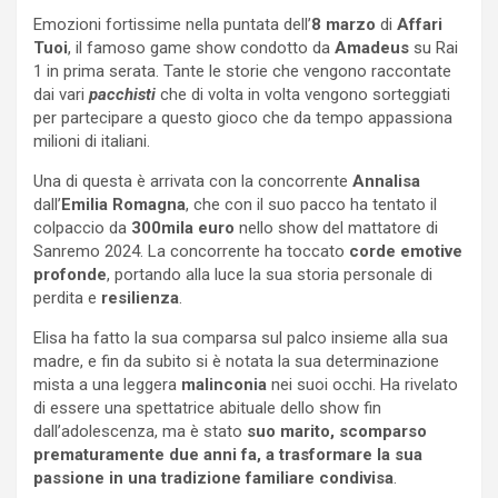
Emozioni fortissime nella puntata dell’
8 marzo
di
Affari
Tuoi
, il famoso game show condotto da
Amadeus
su Rai
1 in prima serata. Tante le storie che vengono raccontate
dai vari
pacchisti
che di volta in volta vengono sorteggiati
per partecipare a questo gioco che da tempo appassiona
milioni di italiani.
Una di questa è arrivata con la concorrente
Annalisa
dall’
Emilia Romagna
, che con il suo pacco ha tentato il
colpaccio da
300mila euro
nello show del mattatore di
Sanremo 2024. La concorrente ha toccato
corde emotive
profonde
, portando alla luce la sua storia personale di
perdita e
resilienza
.
Elisa ha fatto la sua comparsa sul palco insieme alla sua
madre, e fin da subito si è notata la sua determinazione
mista a una leggera
malinconia
nei suoi occhi. Ha rivelato
di essere una spettatrice abituale dello show fin
dall’adolescenza, ma è stato
suo marito, scomparso
prematuramente due anni fa, a trasformare la sua
passione in una tradizione familiare condivisa
.