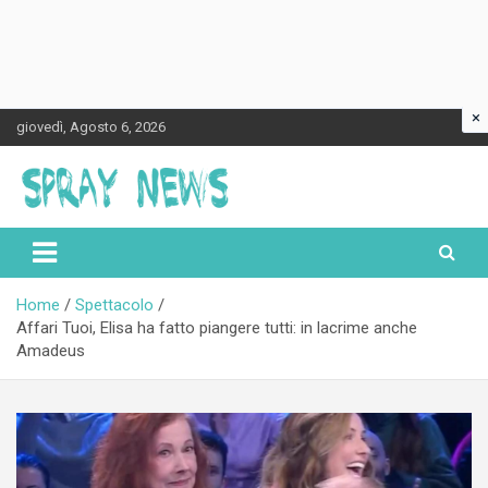
×
Skip
giovedì, Agosto 6, 2026
to
content
Spraynews.it
Home
Spettacolo
Affari Tuoi, Elisa ha fatto piangere tutti: in lacrime anche
Amadeus