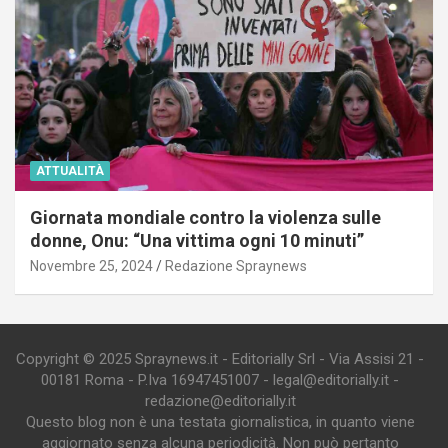
ATTUALITÀ
Giornata mondiale contro la violenza sulle
donne, Onu: “Una vittima ogni 10 minuti”
Novembre 25, 2024
Redazione Spraynews
Copyright © 2025 Spraynews.it - Editorially Srl - Via Assisi 21 -
00181 Roma - P.Iva 16947451007 - legal@editorially.it -
redazione@editorially.it
Questo blog non è una testata giornalistica, in quanto viene
aggiornato senza alcuna periodicità. Non può pertanto