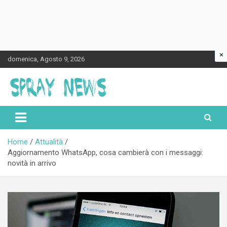
×
Skip
domenica, Agosto 9, 2026
to
content
Spraynews.it
Home
Attualità
Aggiornamento WhatsApp, cosa cambierà con i messaggi:
novità in arrivo