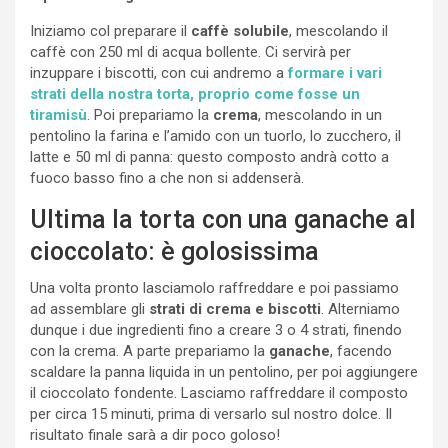
Iniziamo col preparare il
caffè solubile
, mescolando il
caffè con 250 ml di acqua bollente. Ci servirà per
inzuppare i biscotti, con cui andremo a
formare i vari
strati della nostra torta, proprio come fosse un
tiramisù
. Poi prepariamo la
crema
, mescolando in un
pentolino la farina e l’amido con un tuorlo, lo zucchero, il
latte e 50 ml di panna: questo composto andrà cotto a
fuoco basso fino a che non si addenserà.
Ultima la torta con una ganache al
cioccolato: è golosissima
Una volta pronto lasciamolo raffreddare e poi passiamo
ad assemblare gli
strati di crema e biscotti
. Alterniamo
dunque i due ingredienti fino a creare 3 o 4 strati, finendo
con la crema. A parte prepariamo la
ganache
, facendo
scaldare la panna liquida in un pentolino, per poi aggiungere
il cioccolato fondente. Lasciamo raffreddare il composto
per circa 15 minuti, prima di versarlo sul nostro dolce. Il
risultato finale sarà a dir poco goloso!