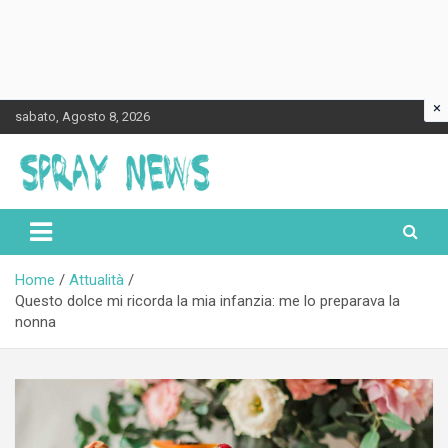
×
Skip
sabato, Agosto 8, 2026
to
content
Spraynews.it
Home
Attualità
Questo dolce mi ricorda la mia infanzia: me lo preparava la
nonna