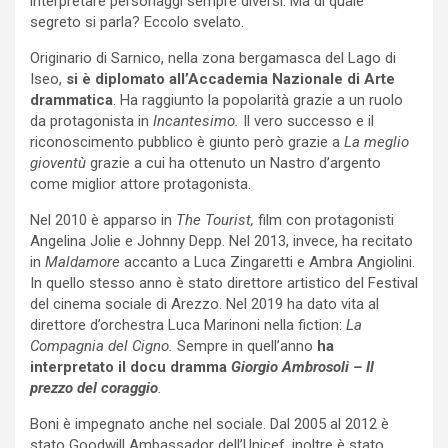
interpretare personaggi sempre diversi. Ma di quale
segreto si parla? Eccolo svelato.
Originario di Sarnico, nella zona bergamasca del Lago di
Iseo,
si è diplomato all’Accademia Nazionale di Arte
drammatica
. Ha raggiunto la popolarità grazie a un ruolo
da protagonista in
Incantesimo.
Il vero successo e il
riconoscimento pubblico è giunto però grazie a
La meglio
gioventù
grazie a cui ha ottenuto un Nastro d’argento
come miglior attore protagonista.
Nel 2010 è apparso in
The Tourist,
film con protagonisti
Angelina Jolie e Johnny Depp. Nel 2013, invece, ha recitato
in
Maldamore
accanto a Luca Zingaretti e Ambra Angiolini.
In quello stesso anno è stato direttore artistico del Festival
del cinema sociale di Arezzo. Nel 2019 ha dato vita al
direttore d’orchestra Luca Marinoni nella fiction:
La
Compagnia del Cigno.
Sempre in quell’anno
ha
interpretato il docu dramma
Giorgio Ambrosoli – Il
prezzo del coraggio
.
Boni è impegnato anche nel sociale. Dal 2005 al 2012 è
stato Goodwill Ambassador dell’Unicef, inoltre è stato