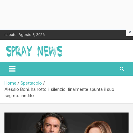
×
Skip
sabato, Agosto 8, 2026
to
content
Spraynews.it
Home
Spettacolo
Alessio Boni, ha rotto il silenzio: finalmente spunta il suo
segreto inedito