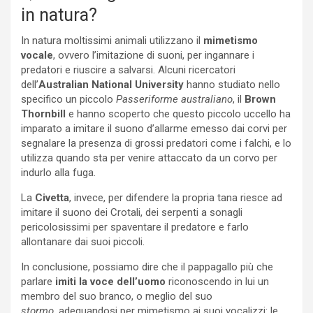
in natura?
In natura moltissimi animali utilizzano il
mimetismo
vocale
, ovvero l’imitazione di suoni, per ingannare i
predatori e riuscire a salvarsi. Alcuni ricercatori
dell’
Australian National University
hanno studiato nello
specifico un piccolo
Passeriforme australiano
, il
Brown
Thornbill
e hanno scoperto che questo piccolo uccello ha
imparato a imitare il suono d’allarme emesso dai corvi per
segnalare la presenza di grossi predatori come i falchi, e lo
utilizza quando sta per venire attaccato da un corvo per
indurlo alla fuga.
La
Civetta
, invece, per difendere la propria tana riesce ad
imitare il suono dei Crotali, dei serpenti a sonagli
pericolosissimi per spaventare il predatore e farlo
allontanare dai suoi piccoli.
In conclusione, possiamo dire che il pappagallo più che
parlare
imiti la voce dell’uomo
riconoscendo in lui un
membro del suo branco, o meglio del suo
stormo,
adeguandosi per mimetismo ai suoi vocalizzi: le