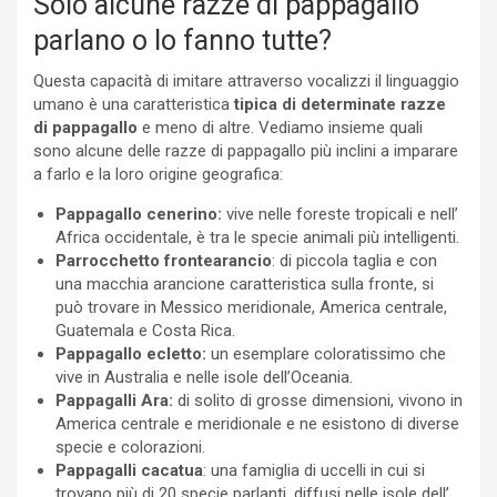
Solo alcune razze di pappagallo
parlano o lo fanno tutte?
Questa capacità di imitare attraverso vocalizzi il linguaggio
umano è una caratteristica
tipica di determinate razze
di pappagallo
e meno di altre. Vediamo insieme quali
sono alcune delle razze di pappagallo più inclini a imparare
a farlo e la loro origine geografica:
Pappagallo cenerino:
vive nelle foreste tropicali e nell’
Africa occidentale, è tra le specie animali più intelligenti.
Parrocchetto frontearancio
: di piccola taglia e con
una macchia arancione caratteristica sulla fronte, si
può trovare in Messico meridionale, America centrale,
Guatemala e Costa Rica.
Pappagallo ecletto:
un esemplare coloratissimo che
vive in Australia e nelle isole dell’Oceania.
Pappagalli Ara:
di solito di grosse dimensioni, vivono in
America centrale e meridionale e ne esistono di diverse
specie e colorazioni.
Pappagalli cacatua
: una famiglia di uccelli in cui si
trovano più di 20 specie parlanti, diffusi nelle isole dell’