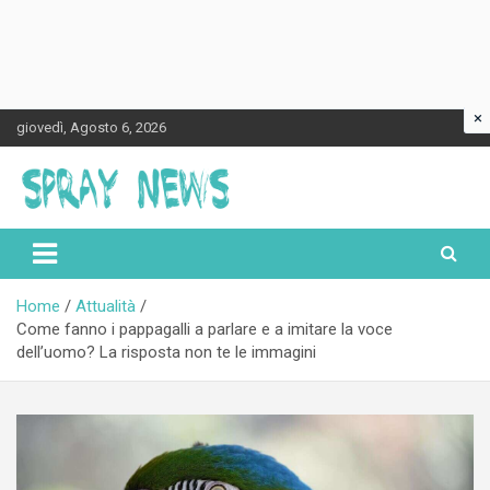
×
Skip
giovedì, Agosto 6, 2026
to
content
Spraynews.it
Home
Attualità
Come fanno i pappagalli a parlare e a imitare la voce
dell’uomo? La risposta non te le immagini