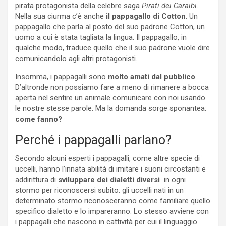
pirata protagonista della celebre saga
Pirati dei Caraibi
.
Nella sua ciurma c’è anche
il pappagallo di Cotton
. Un
pappagallo che parla al posto del suo padrone Cotton, un
uomo a cui è stata tagliata la lingua. Il pappagallo, in
qualche modo, traduce quello che il suo padrone vuole dire
comunicandolo agli altri protagonisti.
Insomma, i pappagalli sono
molto amati dal pubblico
.
D’altronde non possiamo fare a meno di rimanere a bocca
aperta nel sentire un animale comunicare con noi usando
le nostre stesse parole. Ma la domanda sorge sponantea:
come fanno?
Perché i pappagalli parlano?
Secondo alcuni esperti i pappagalli, come altre specie di
uccelli, hanno l’innata abilità di imitare i suoni circostanti e
addirittura di
sviluppare dei dialetti diversi
in ogni
stormo per riconoscersi subito: gli uccelli nati in un
determinato stormo riconosceranno come familiare quello
specifico dialetto e lo impareranno. Lo stesso avviene con
i pappagalli che nascono in cattività per cui il linguaggio