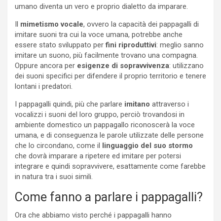
umano diventa un vero e proprio dialetto da imparare.
Il
mimetismo vocale
, ovvero la capacità dei pappagalli di
imitare suoni tra cui la voce umana, potrebbe anche
essere stato sviluppato per
fini riproduttivi
: meglio sanno
imitare un suono, più facilmente trovano una compagna.
Oppure ancora per
esigenze di sopravvivenza
: utilizzano
dei suoni specifici per difendere il proprio territorio e tenere
lontani i predatori.
I pappagalli quindi, più che parlare
imitano
attraverso i
vocalizzi i suoni del loro gruppo, perciò trovandosi in
ambiente domestico un pappagallo riconoscerà la voce
umana, e di conseguenza le parole utilizzate delle persone
che lo circondano, come il
linguaggio del suo stormo
che dovrà imparare a ripetere ed imitare per potersi
integrare e quindi sopravvivere, esattamente come farebbe
in natura tra i suoi simili.
Come fanno a parlare i pappagalli?
Ora che abbiamo visto perché i pappagalli hanno