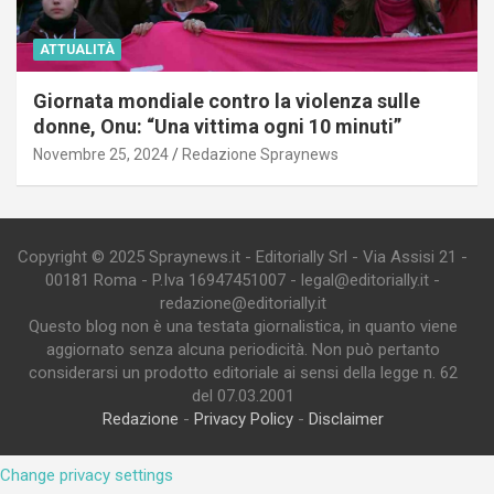
ATTUALITÀ
Giornata mondiale contro la violenza sulle
donne, Onu: “Una vittima ogni 10 minuti”
Novembre 25, 2024
Redazione Spraynews
Copyright © 2025 Spraynews.it - Editorially Srl - Via Assisi 21 -
00181 Roma - P.Iva 16947451007 - legal@editorially.it -
redazione@editorially.it
Questo blog non è una testata giornalistica, in quanto viene
aggiornato senza alcuna periodicità. Non può pertanto
considerarsi un prodotto editoriale ai sensi della legge n. 62
del 07.03.2001
Redazione
-
Privacy Policy
-
Disclaimer
Change privacy settings