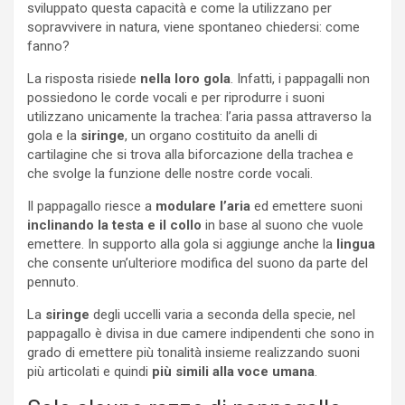
sviluppato questa capacità e come la utilizzano per
sopravvivere in natura, viene spontaneo chiedersi: come
fanno?
La risposta risiede
nella loro gola
. Infatti, i pappagalli non
possiedono le corde vocali e per riprodurre i suoni
utilizzano unicamente la trachea: l’aria passa attraverso la
gola e la
siringe
, un organo costituito da anelli di
cartilagine che si trova alla biforcazione della trachea e
che svolge la funzione delle nostre corde vocali.
Il pappagallo riesce a
modulare l’aria
ed emettere suoni
inclinando la testa e il collo
in base al suono che vuole
emettere. In supporto alla gola si aggiunge anche la
lingua
che consente un’ulteriore modifica del suono da parte del
pennuto.
La
siringe
degli uccelli varia a seconda della specie, nel
pappagallo è divisa in due camere indipendenti che sono in
grado di emettere più tonalità insieme realizzando suoni
più articolati e quindi
più simili alla voce umana
.