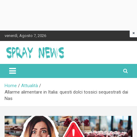
×
Skip
venerdì, Agosto 7, 2026
to
content
Spraynews.it
Home
Attualità
Allarme alimentare in Italia: questi dolci tossici sequestrati dai
Nas