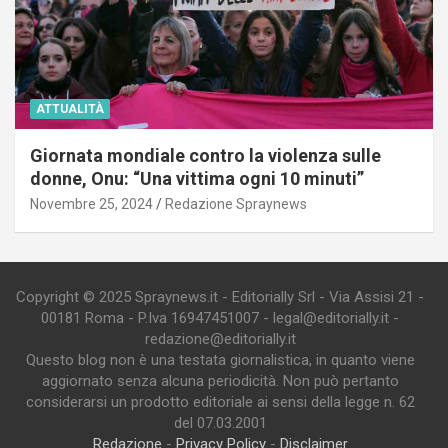
ATTUALITÀ
Giornata mondiale contro la violenza sulle
donne, Onu: “Una vittima ogni 10 minuti”
Novembre 25, 2024
Redazione Spraynews
Copyright © 2025 Spraynews.it - Editorially Srl - Via Assisi 21 -
00181 Roma - P.Iva 16947451007 - legal@editorially.it -
redazione@editorially.it
Questo blog non è una testata giornalistica, in quanto viene
aggiornato senza alcuna periodicità. Non può pertanto
considerarsi un prodotto editoriale ai sensi della legge n. 62
del 07.03.2001
Redazione
-
Privacy Policy
-
Disclaimer