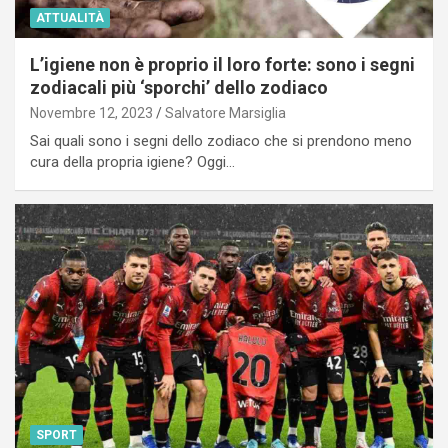
ATTUALITÀ
L’igiene non è proprio il loro forte: sono i segni
zodiacali più ‘sporchi’ dello zodiaco
Novembre 12, 2023
Salvatore Marsiglia
Sai quali sono i segni dello zodiaco che si prendono meno
cura della propria igiene? Oggi…
SPORT