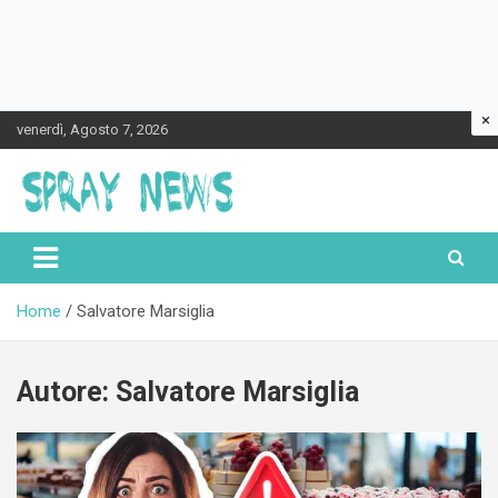
×
Skip
venerdì, Agosto 7, 2026
to
content
Spraynews.it
Home
Salvatore Marsiglia
Autore:
Salvatore Marsiglia