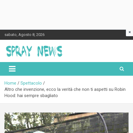
×
Skip
sabato, Agosto 8, 2026
to
content
Spraynews.it
Home
Spettacolo
Altro che invenzione, ecco la verità che non ti aspetti su Robin
Hood: hai sempre sbagliato