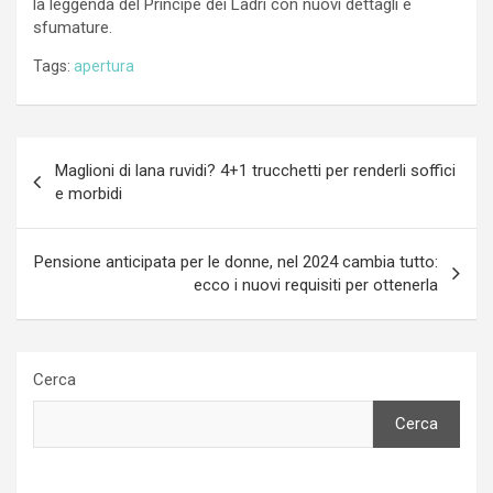
la leggenda del Principe dei Ladri con nuovi dettagli e
sfumature.
Tags:
apertura
Navigazione
Maglioni di lana ruvidi? 4+1 trucchetti per renderli soffici
articoli
e morbidi
Pensione anticipata per le donne, nel 2024 cambia tutto:
ecco i nuovi requisiti per ottenerla
Cerca
Cerca