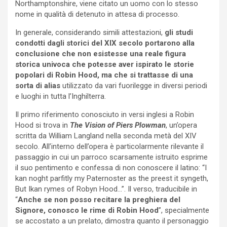
Northamptonshire, viene citato un uomo con lo stesso
nome in qualità di detenuto in attesa di processo.
In generale, considerando simili attestazioni,
gli studi
condotti dagli storici del XIX secolo portarono alla
conclusione che non esistesse una reale figura
storica univoca che potesse aver ispirato le storie
popolari di Robin Hood, ma che si trattasse di una
sorta di alias
utilizzato da vari fuorilegge in diversi periodi
e luoghi in tutta l’Inghilterra.
Il primo riferimento conosciuto in versi inglesi a Robin
Hood si trova in
The Vision of Piers Plowman
, un’opera
scritta da William Langland nella seconda metà del XIV
secolo. All’interno dell’opera è particolarmente rilevante il
passaggio in cui un parroco scarsamente istruito esprime
il suo pentimento e confessa di non conoscere il latino: “I
kan noght parfitly my Paternoster as the preest it syngeth,
But Ikan rymes of Robyn Hood…”. Il verso, traducibile in
“
Anche se non posso recitare la preghiera del
Signore, conosco le rime di Robin Hood
”, specialmente
se accostato a un prelato, dimostra quanto il personaggio