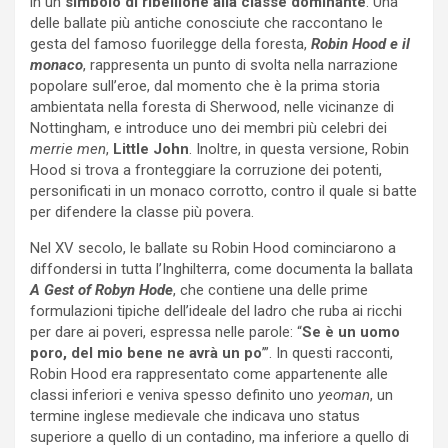
in un
simbolo di ribellione alla classe dominante
. Una
delle ballate più antiche conosciute che raccontano le
gesta del famoso fuorilegge della foresta,
Robin Hood e il
monaco
, rappresenta un punto di svolta nella narrazione
popolare sull’eroe, dal momento che è la prima storia
ambientata nella foresta di Sherwood, nelle vicinanze di
Nottingham, e introduce uno dei membri più celebri dei
merrie men
,
Little John
. Inoltre, in questa versione, Robin
Hood si trova a fronteggiare la corruzione dei potenti,
personificati in un monaco corrotto, contro il quale si batte
per difendere la classe più povera.
Nel XV secolo, le ballate su Robin Hood cominciarono a
diffondersi in tutta l’Inghilterra, come documenta la ballata
A Gest of Robyn Hode
, che contiene una delle prime
formulazioni tipiche dell’ideale del ladro che ruba ai ricchi
per dare ai poveri, espressa nelle parole: “
Se è un uomo
poro, del mio bene ne avrà un po
’”. In questi racconti,
Robin Hood era rappresentato come appartenente alle
classi inferiori e veniva spesso definito uno
yeoman
, un
termine inglese medievale che indicava uno status
superiore a quello di un contadino, ma inferiore a quello di