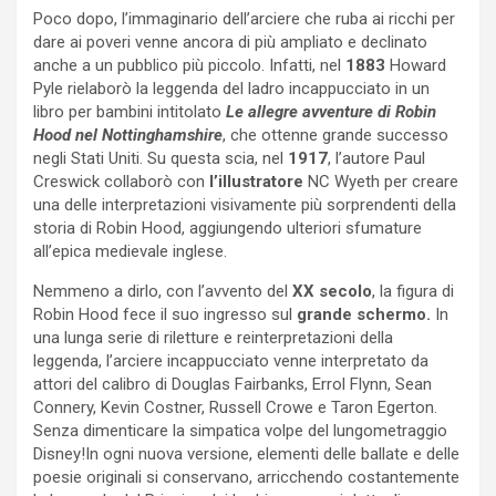
Poco dopo, l’immaginario dell’arciere che ruba ai ricchi per
dare ai poveri venne ancora di più ampliato e declinato
anche a un pubblico più piccolo. Infatti, nel
1883
Howard
Pyle rielaborò la leggenda del ladro incappucciato in un
libro per bambini intitolato
Le allegre avventure di Robin
Hood nel Nottinghamshire
, che ottenne grande successo
negli Stati Uniti. Su questa scia, nel
1917
, l’autore Paul
Creswick collaborò con
l’illustratore
NC Wyeth per creare
una delle interpretazioni visivamente più sorprendenti della
storia di Robin Hood, aggiungendo ulteriori sfumature
all’epica medievale inglese.
Nemmeno a dirlo, con l’avvento del
XX secolo
, la figura di
Robin Hood fece il suo ingresso sul
grande schermo.
In
una lunga serie di riletture e reinterpretazioni della
leggenda, l’arciere incappucciato venne interpretato da
attori del calibro di Douglas Fairbanks, Errol Flynn, Sean
Connery, Kevin Costner, Russell Crowe e Taron Egerton.
Senza dimenticare la simpatica volpe del lungometraggio
Disney!In ogni nuova versione, elementi delle ballate e delle
poesie originali si conservano, arricchendo costantemente