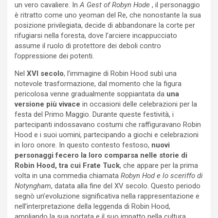
un vero cavaliere. In
A Gest of Robyn Hode
, il personaggio
è ritratto come uno yeoman del Re, che nonostante la sua
posizione privilegiata, decide di abbandonare la corte per
rifugiarsi nella foresta, dove l’arciere incappucciato
assume il ruolo di protettore dei deboli contro
l’oppressione dei potenti.
Nel
XVI secolo
, l’immagine di Robin Hood subì una
notevole trasformazione, dal momento che la figura
pericolosa venne gradualmente soppiantata da
una
versione più vivace
in occasioni delle celebrazioni per la
festa del Primo Maggio. Durante queste festività, i
partecipanti indossavano costumi che raffiguravano Robin
Hood e i suoi uomini, partecipando a giochi e celebrazioni
in loro onore. In questo contesto festoso,
nuovi
personaggi fecero la loro comparsa nelle storie di
Robin Hood, tra cui Frate Tuck
, che appare per la prima
volta in una commedia chiamata
Robyn Hod e lo sceriffo di
Notyngham
, datata alla fine del XV secolo. Questo periodo
segnò un’evoluzione significativa nella rappresentazione e
nell’interpretazione della leggenda di Robin Hood,
ampliando la sua portata e il suo impatto nella cultura