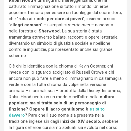
Robin Hood
è una figura ormai leggendaria, che ha
catturato l’immaginazione di tutto il mondo. Un eroe
popolare, famoso per essere un fuorilegge dal cuore d’oro,
che “
ruba ai ricchi per dare ai poveri
”, insieme ai suoi
“
allegri compar
i” – i simpatici
merrie men
– nascosta
nella foresta di
Sherwood.
La sua storia è stata
tramandata attraverso ballate, racconti e opere letterarie,
diventando un simbolo di giustizia sociale e ribellione
contro le ingiustizie, poi ripresentato anche sul grande
schermo.
C’è chi lo identifica con la chioma di Kevin Costner, chi
invece con lo sguardo accigliato di Russell Crowe e chi
ancora non può fare a meno di immaginarlo in calzamaglia
verde e con la folta chioma da volpe nella versione
animata – e animalesca – prodotta dalla Disney. Insomma,
Robin Hood rientra in un modo o nell’altro nella
cultura
popolare: ma si tratta solo di un personaggio di
finzione? Oppure il ladro gentiluomo è
esistito
davvero
?
Pare che il suo nome sia presente nella
tradizione inglese sin dagli
inizi del XIV secolo
, sebbene
la figura dell’eroe cui siamo abituati sia evoluta nel corso