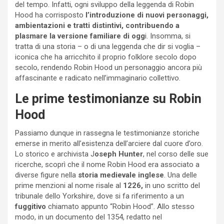
del tempo. Infatti, ogni sviluppo della leggenda di Robin
Hood ha corrisposto
l’introduzione di nuovi personaggi,
ambientazioni e tratti distintivi, contribuendo a
plasmare la versione familiare di ogg
i. Insomma, si
tratta di una storia – o di una leggenda che dir si voglia –
iconica che ha arricchito il proprio folklore secolo dopo
secolo, rendendo Robin Hood un personaggio ancora più
affascinante e radicato nell’immaginario collettivo.
Le prime testimonianze su Robin
Hood
Passiamo dunque in rassegna le testimonianze storiche
emerse in merito all’esistenza dell’arciere dal cuore d’oro.
Lo storico e archivista J
oseph Hunter
, nel corso delle sue
ricerche, scoprì che il nome Robin Hood era associato a
diverse figure nella
storia medievale inglese
. Una delle
prime menzioni al nome risale al
1226,
in uno scritto del
tribunale dello Yorkshire, dove si fa riferimento a un
fuggitivo
chiamato appunto “Robin Hood”. Allo stesso
modo, in un documento del 1354, redatto nel