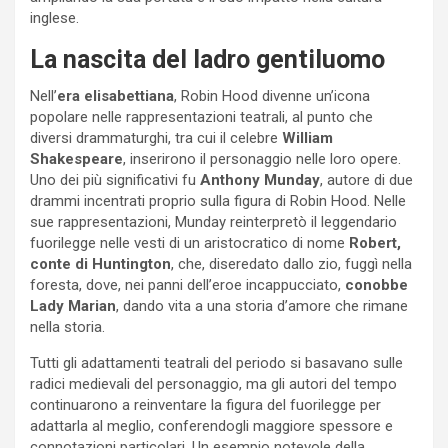
inglese.
La nascita del ladro gentiluomo
Nell’
era elisabettiana
, Robin Hood divenne un’icona
popolare nelle rappresentazioni teatrali, al punto che
diversi drammaturghi, tra cui il celebre
William
Shakespeare
, inserirono il personaggio nelle loro opere.
Uno dei più significativi fu
Anthony Munday
, autore di due
drammi incentrati proprio sulla figura di Robin Hood. Nelle
sue rappresentazioni, Munday reinterpretò il leggendario
fuorilegge nelle vesti di un aristocratico di nome
Robert,
conte di Huntington
, che, diseredato dallo zio, fuggì nella
foresta, dove, nei panni dell’eroe incappucciato,
conobbe
Lady Marian
, dando vita a una storia d’amore che rimane
nella storia.
Tutti gli adattamenti teatrali del periodo si basavano sulle
radici medievali del personaggio, ma gli autori del tempo
continuarono a reinventare la figura del fuorilegge per
adattarla al meglio, conferendogli maggiore spessore e
connotazioni particolari. Un esempio notevole della