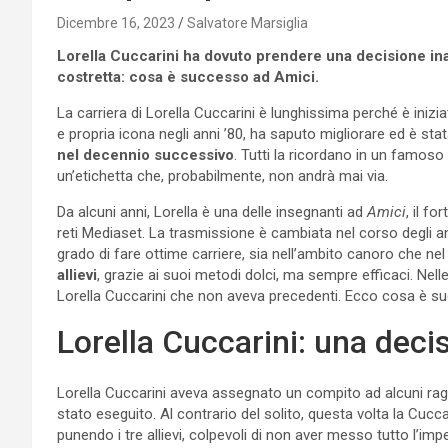
Dicembre 16, 2023
Salvatore Marsiglia
Lorella Cuccarini ha dovuto prendere una decisione inas
costretta: cosa è successo ad Amici.
La carriera di Lorella Cuccarini è lunghissima perché è iniz
e propria icona negli anni ’80, ha saputo migliorare ed è sta
nel decennio successivo
. Tutti la ricordano in un famoso 
un’etichetta che, probabilmente, non andrà mai via.
Da alcuni anni, Lorella è una delle insegnanti ad
Amici
, il f
reti Mediaset. La trasmissione è cambiata nel corso degli a
grado di fare ottime carriere, sia nell’ambito canoro che nel
allievi
, grazie ai suoi metodi dolci, ma sempre efficaci. Nel
Lorella Cuccarini che non aveva precedenti. Ecco cosa è su
Lorella Cuccarini: una deci
Lorella Cuccarini aveva assegnato un compito ad alcuni rag
stato eseguito. Al contrario del solito, questa volta la Cuc
punendo i tre allievi, colpevoli di non aver messo tutto l’imp