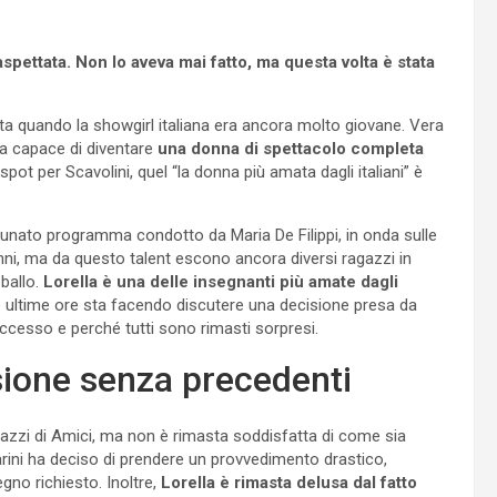
pettata. Non lo aveva mai fatto, ma questa volta è stata
iata quando la showgirl italiana era ancora molto giovane. Vera
ta capace di diventare
una donna di spettacolo completa
spot per Scavolini, quel “la donna più amata dagli italiani” è
ortunato programma condotto da Maria De Filippi, in onda sulle
nni, ma da questo talent escono ancora diversi ragazzi in
 ballo.
Lorella è una delle insegnanti più amate dagli
le ultime ore sta facendo discutere una decisione presa da
ccesso e perché tutti sono rimasti sorpresi.
sione senza precedenti
azzi di Amici, ma non è rimasta soddisfatta di come sia
carini ha deciso di prendere un provvedimento drastico,
egno richiesto. Inoltre,
Lorella è rimasta delusa dal fatto