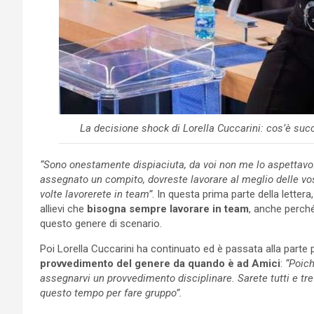
La decisione shock di Lorella Cuccarini: cos’è suc
“Sono onestamente dispiaciuta, da voi non me lo aspettavo. S
assegnato un compito, dovreste lavorare al meglio delle vos
volte lavorerete in team”
. In questa prima parte della letter
allievi che
bisogna sempre lavorare in team
, anche perché 
questo genere di scenario.
Poi Lorella Cuccarini ha continuato ed è passata alla parte p
provvedimento del genere da quando è ad Amici
:
“Poich
assegnarvi un provvedimento disciplinare. Sarete tutti e tr
questo tempo per fare gruppo”.