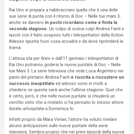
Rai Uno si prepara a riabbracciare quella che è una delle
sue serie di punta con il ritorno di Doc – Nelle tue mani 3,
anche se davvero
in pochi ricordano come è finita la
seconda stagione.
Un colpo di scena colpì Andrea Fanti e
lasciò con il fiato sospeso tutti i telespettatori della fiction.
Adesso spunta fuori cosa accadrà e da dove riprenderà la
trama.
L’attesa sta per finire e dall’11 gennaio i telespettatori di
Rai Uno potranno godersi le nuove puntate di Doc – Nelle
tue Mani 3. La serie televisiva che vede Luca Argentero nei
panni del primario Andrea Fanti
è riuscita a riscuotere un
successo inaspettato
ed adesso sono in molti a
chiedersi se questa sarà anche l’ultima stagione. Quel che
è certo, però, è che nelle nuove puntate si chiuderà un
cerchio visto che a rivelarlo ci ha pensato lo stesso attore
durate un’ospitata a Domenica In.
Infatti proprio da Mara Venier, l’attore ha voluto rivelare
alcune anticipazioni sulle nuove puntate della serie
televisiva. Sembra proprio che nei primi episodi della nuova