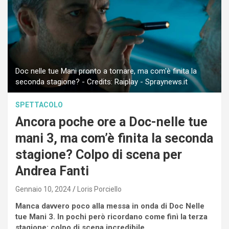
Doc nelle tue Mani pronto a tornare, ma com'è finita la
seconda stagione? - Credits: Raiplay - Spraynews.it
SPETTACOLO
Ancora poche ore a Doc-nelle tue
mani 3, ma com’è finita la seconda
stagione? Colpo di scena per
Andrea Fanti
Gennaio 10, 2024
Loris Porciello
Manca davvero poco alla messa in onda di Doc Nelle
tue Mani 3. In pochi però ricordano come finì la terza
stagione: colpo di scena incredibile.