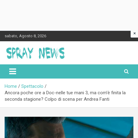
×
Skip
sabato, Agosto 8, 2026
to
content
Spraynews.it
Home
Spettacolo
Ancora poche ore a Doc-nelle tue mani 3, ma com’è finita la
seconda stagione? Colpo di scena per Andrea Fanti