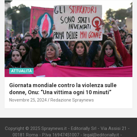
ATTUALITÀ
Giornata mondiale contro la violenza sulle
donne, Onu: “Una vittima ogni 10 minuti”
Novembre 25, 2024
Redazione Spraynews
Copyright © 2025 Spraynews.it - Editorially Srl - Via Assisi 21 -
00181 Roma - P.Iva 16947451007 - legal@editorially.it -