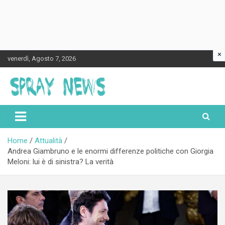
×
Skip
venerdì, Agosto 7, 2026
to
content
Spraynews.it
Home
Attualità
Andrea Giambruno e le enormi differenze politiche con Giorgia
Meloni: lui è di sinistra? La verità