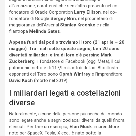
all’ambizione, caratteristiche senz’altro presenti nel co-
fondatore di Oracle Corporation
Larry Ellison
, nel co-
fondatore di Google
Sergey Brin
, nel proprietario di
maggioranza dell’Arsenal
Stanley Kroenke
e nella
filantropa
Melinda Gates
.
Appena fuori dal podio troviamo il toro (21 aprile – 20
maggio)
.
Tra i nati sotto questo segno, ben 20 sono
diventati miliardari e tra di loro c’è persino Mark
Zuckerberg
, il fondatore di Facebook (oggi Meta), il cui
patrimonio netto è di 117,9 miliardi di dollari. Altri illustri
esponenti del Toro sono
Oprah Winfrey
e l’imprenditore
David Koch
(morto nel 2019).
I miliardari legati a costellazioni
diverse
Naturalmente, alcune delle persone più ricche del mondo
sono legate anche a segni zodiacali diversi da quelli finora
elencati. Per fare un esempio,
Elon Musk
, imprenditore
noto per SpaceX, Tesla, X ecc., è nato sotto la