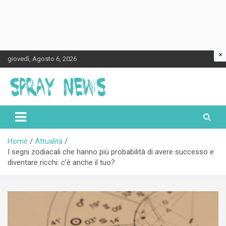
×
Skip
giovedì, Agosto 6, 2026
to
content
Spraynews.it
Home
Attualità
I segni zodiacali che hanno più probabilità di avere successo e
diventare ricchi: c’è anche il tuo?