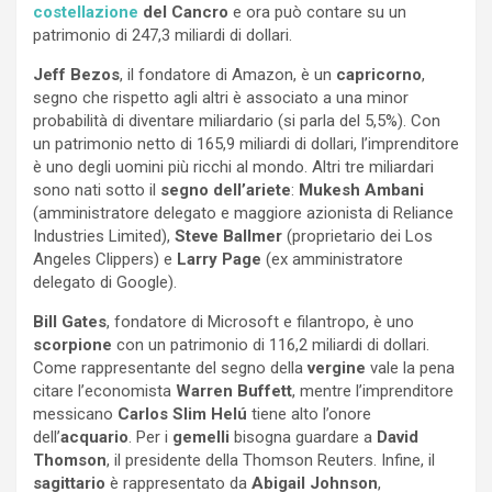
costellazione
del Cancro
e ora può contare su un
patrimonio di 247,3 miliardi di dollari.
Jeff Bezos
, il fondatore di Amazon, è un
capricorno
,
segno che rispetto agli altri è associato a una minor
probabilità di diventare miliardario (si parla del 5,5%). Con
un patrimonio netto di 165,9 miliardi di dollari, l’imprenditore
è uno degli uomini più ricchi al mondo. Altri tre miliardari
sono nati sotto il
segno dell’ariete
:
Mukesh Ambani
(amministratore delegato e maggiore azionista di Reliance
Industries Limited),
Steve Ballmer
(proprietario dei Los
Angeles Clippers) e
Larry Page
(ex amministratore
delegato di Google).
Bill Gates
, fondatore di Microsoft e filantropo, è uno
scorpione
con un patrimonio di 116,2 miliardi di dollari.
Come rappresentante del segno della
vergine
vale la pena
citare l’economista
Warren Buffett
, mentre l’imprenditore
messicano
Carlos Slim Helú
tiene alto l’onore
dell’
acquario
. Per i
gemelli
bisogna guardare a
David
Thomson
, il presidente della Thomson Reuters. Infine, il
sagittario
è rappresentato da
Abigail Johnson
,