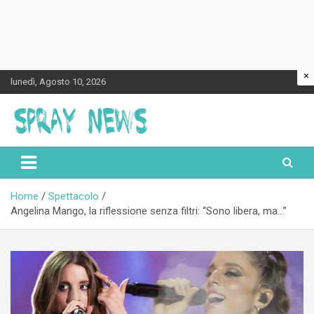
×
Skip
lunedì, Agosto 10, 2026
to
content
Spraynews.it
Home
Spettacolo
Angelina Mango, la riflessione senza filtri: “Sono libera, ma…”