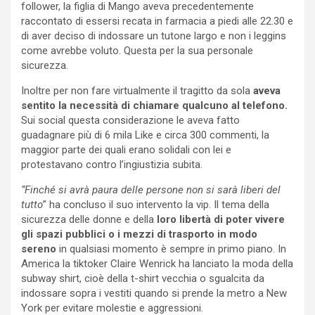
follower, la figlia di Mango aveva precedentemente
raccontato di essersi recata in farmacia a piedi alle 22.30 e
di aver deciso di indossare un tutone largo e non i leggins
come avrebbe voluto. Questa per la sua personale
sicurezza.
Inoltre per non fare virtualmente il tragitto da sola
aveva
sentito la necessità di chiamare qualcuno al telefono.
Sui social questa considerazione le aveva fatto
guadagnare più di 6 mila Like e circa 300 commenti, la
maggior parte dei quali erano solidali con lei e
protestavano contro l’ingiustizia subita.
“Finché si avrà paura delle persone non si sarà liberi del
tutto
” ha concluso il suo intervento la vip. Il tema della
sicurezza delle donne e della
loro libertà di poter vivere
gli spazi pubblici o i mezzi di trasporto in modo
sereno
in qualsiasi momento è sempre in primo piano. In
America la tiktoker Claire Wenrick ha lanciato la moda della
subway shirt, cioè della t-shirt vecchia o sgualcita da
indossare sopra i vestiti quando si prende la metro a New
York per evitare molestie e aggressioni.