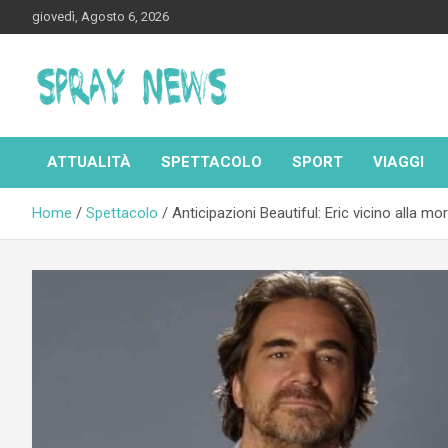
Skip
giovedì, Agosto 6, 2026
to
content
Spraynews.it
ATTUALITÀ
SPETTACOLO
SPORT
VIAGGI
Home
Spettacolo
Anticipazioni Beautiful: Eric vicino alla 