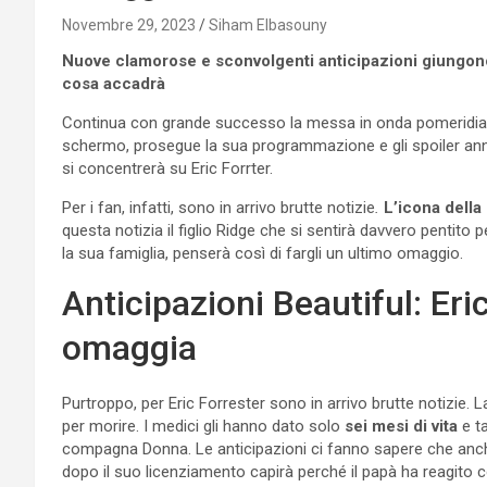
Novembre 29, 2023
Siham Elbasouny
Nuove clamorose e sconvolgenti anticipazioni giungono 
cosa accadrà
Continua con grande successo la messa in onda pomeridia
schermo, prosegue la sua programmazione e gli spoiler annu
si concentrerà su Eric Forrter.
Per i fan, infatti, sono in arrivo brutte notizie
.
L’icona della
questa notizia il figlio Ridge che si sentirà davvero pentito p
la sua famiglia, penserà così di fargli un ultimo omaggio.
Anticipazioni Beautiful: Eri
omaggia
Purtroppo, per Eric Forrester sono in arrivo brutte notizie. 
per morire. I medici gli hanno dato solo
sei mesi di vita
e ta
compagna Donna. Le anticipazioni ci fanno sapere che anc
dopo il suo licenziamento capirà perché il papà ha reagito c