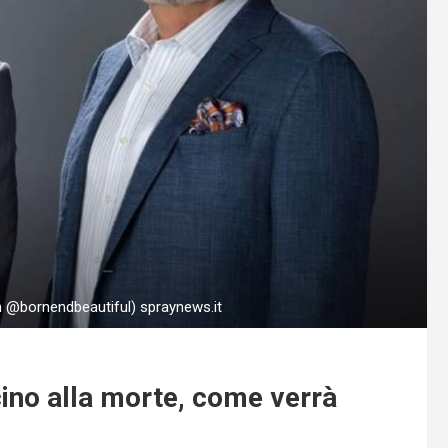
am @bornendbeautiful) spraynews.it
icino alla morte, come verrà