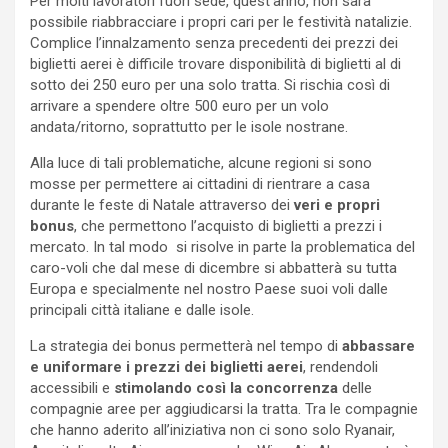
Per molti lavoratori fuori sede, quest’anno, non sarà
possibile riabbracciare i propri cari per le festività natalizie.
Complice l’innalzamento senza precedenti dei prezzi dei
biglietti aerei è difficile trovare disponibilità di biglietti al di
sotto dei 250 euro per una solo tratta. Si rischia così di
arrivare a spendere oltre 500 euro per un volo
andata/ritorno, soprattutto per le isole nostrane.
Alla luce di tali problematiche, alcune regioni si sono
mosse per permettere ai cittadini di rientrare a casa
durante le feste di Natale attraverso dei
veri e propri
bonus
, che permettono l’acquisto di biglietti a prezzi i
mercato. In tal modo si risolve in parte la problematica del
caro-voli che dal mese di dicembre si abbatterà su tutta
Europa e specialmente nel nostro Paese suoi voli dalle
principali città italiane e dalle isole.
La strategia dei bonus permetterà nel tempo di
abbassare
e uniformare i prezzi dei biglietti aerei
, rendendoli
accessibili e
stimolando così la concorrenza
delle
compagnie aree per aggiudicarsi la tratta. Tra le compagnie
che hanno aderito all’iniziativa non ci sono solo Ryanair,