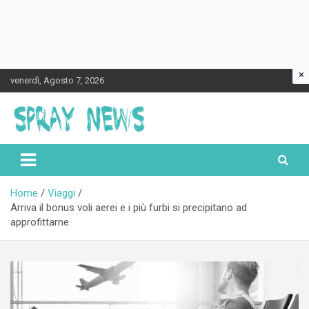
×
Skip
venerdì, Agosto 7, 2026
to
content
Spraynews.it
Home
Viaggi
Arriva il bonus voli aerei e i più furbi si precipitano ad
approfittarne