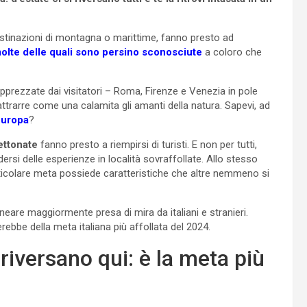
, destinazioni di montagna o marittime, fanno presto ad
olte delle quali sono persino sconosciute
a coloro che
pprezzate dai visitatori – Roma, Firenze e Venezia in pole
ttrarre come una calamita gli amanti della natura. Sapevi, ad
Europa
?
ettonate
fanno presto a riempirsi di turisti. E non per tutti,
rsi delle esperienze in località sovraffollate. Allo stesso
rticolare meta possiede caratteristiche che altre nemmeno si
neare maggiormente presa di mira da italiani e stranieri.
terebbe della meta italiana più affollata del 2024.
i riversano qui: è la meta più