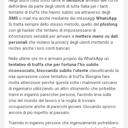
Negli ultimi mesi sono tante le
denunce
arrivate alle forze
dell’ordine da parte degli utenti di tutta Italia per i tanti
tentativi di truffe che hanno subito sia attraverso degli
SMS
o mail ma anche mediante dei messaggi
WhatsApp
.
Si tratta sempre dello stesso metodo, quello del
phishing
con gli hacker che tentano di impossessarsi di
informazioni sensibili per arrivare a
mettere mano su dati
personali
che violano la privacy degli utenti mettendo a
rischio anche i loro conti bancari.
Nelle ultime ore mi è arrivato proprio da WhatsApp un
tentativo di truffa che per fortuna l’ho subito
riconosciuto, bloccando subito l’utente
classificando la
mia operazione come tentativo di truffa. Bisogna fare
molta attenzione perché questa volta i malviventi cercano
di ingannarci utilizzando un altro strumento che potrebbe
trarre in inganno parecchie persone, facendo leva sulla
crisi del mondo del lavoro e la voglia di trovare
occupazione anche di parecchi giovani. Giocando sporco
ancora di più rispetto al passato.
Traendo in inganno persone che ingenuamente potrebbero