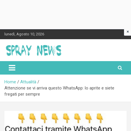
×
Skip
lunedì, Agosto 10, 2026
to
content
Spraynews.it
Home
Attualità
Attenzione se vi arriva questo WhatsApp: lo aprite e siete
fregati per sempre