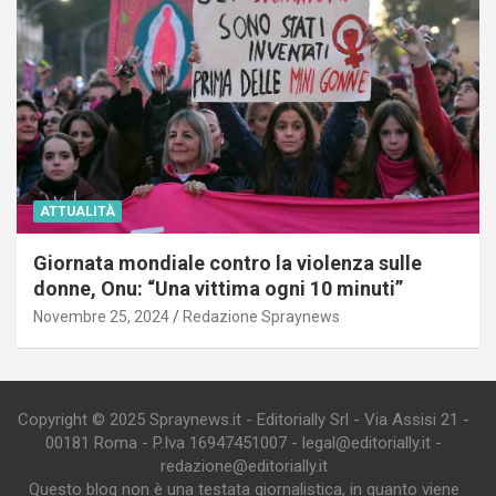
ATTUALITÀ
Giornata mondiale contro la violenza sulle
donne, Onu: “Una vittima ogni 10 minuti”
Novembre 25, 2024
Redazione Spraynews
Copyright © 2025 Spraynews.it - Editorially Srl - Via Assisi 21 -
00181 Roma - P.Iva 16947451007 - legal@editorially.it -
redazione@editorially.it
Questo blog non è una testata giornalistica, in quanto viene