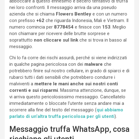
abboccare a questo ennesimo e becero tentativo di truffa
nei loro confronti. Il messaggio arriva da una pseudo
azienda che si chiama
Flowers Bentley
e con un numero
con prefisso
+62
che riguarda Indonesia, Mali e Vietnam. Il
numero comincia per
8778454
e finisce con
153
. Meglio
non chiamare per ricevere delle brutte sorprese e
soprattutto
non cliccare sul link
che si trova in basso al
messaggio.
Chi lo fa corre dei rischi assurdi, perché si viene indirizzati
in qualche pagina pericolosa con dei
malware
che
potrebbero finire sul nostro cellulare, in grado di spiarci e di
rubarci tutti i dati sensibili che potrebbero condurre i
malviventi a
mettere le mani anche sui nostri conti
correnti e sui risparmi
. Massima attenzione, dunque, se
vi arriva questo pericolosissimo messaggio. Cancellatelo
immediatamente o bloccate l’utente senza andare mai a
scorrere alla fine del testo del messaggio (
qui abbiamo
parlato di un’altra truffa pericolosa per gli
utenti
).
Messaggio truffa WhatsApp, cosa